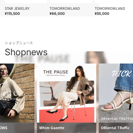
STAR JEWELRY
TOMORROWLAND
TOMORROWLAND
¥115,500
¥66,000
¥55,000
ショップニュース
Shopnews
ROWS
Whim Gazette
ORiental TRaffic