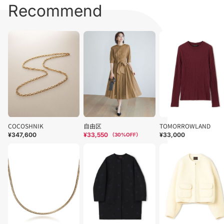
Recommend
COCOSHNIK
自由区
TOMORROWLAND
¥347,600
¥33,550
¥33,000
（
30
%OFF）