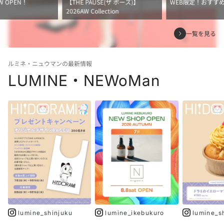
W OPEN！
【THE PAUSE(ザ ポーズ)】
WEB限定！おすす
2026AW Collection
一覧を見る
ルミネ・ニュウマンの最新情報
LUMINE・NEWoMan
lumine_shinjuku
lumine_ikebukuro
lumine_s