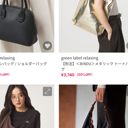
relaxing
green label relaxing
トンバッグ / ショルダーバッグ
【別注】＜BINDU＞メタリック トート
グ
¥3,740
%OFF）
（
50
%OFF）