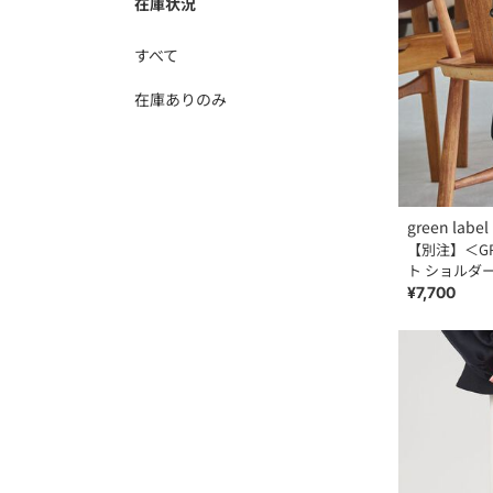
在庫状況
すべて
在庫ありのみ
green label 
【別注】＜GR
ト ショルダ
¥7,700