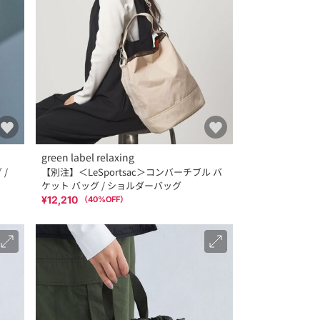
green label relaxing
/
【別注】＜LeSportsac＞コンバーチブル バ
ケット バッグ / ショルダーバッグ
¥12,210
（
40
%OFF）