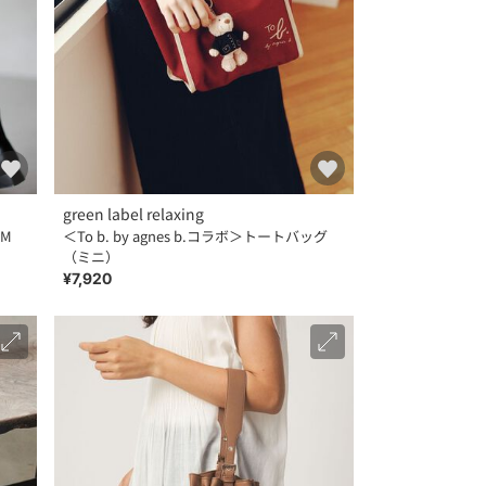
green label relaxing
M
＜To b. by agnes b.コラボ＞トートバッグ
（ミニ）
¥7,920