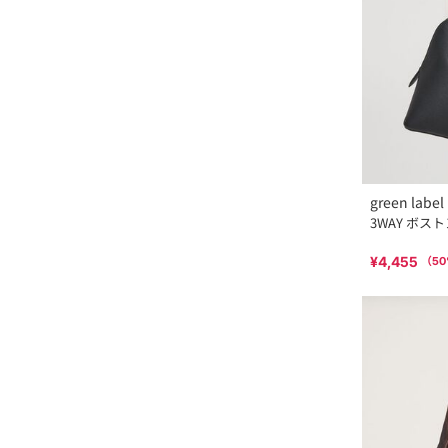
green label 
3WAY ボス
¥4,455
（
50