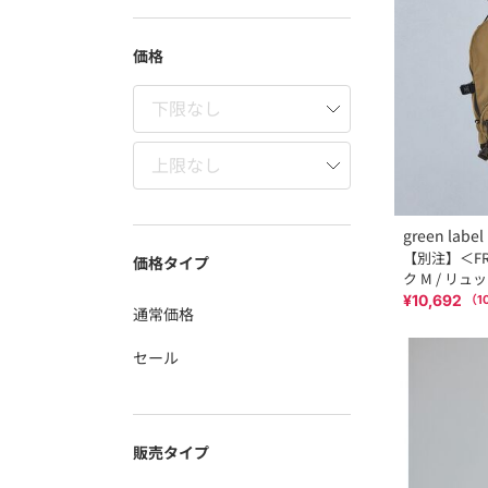
価格
green label 
【別注】＜FRE
価格タイプ
ク M / リュ
¥10,692
（
1
通常価格
セール
販売タイプ