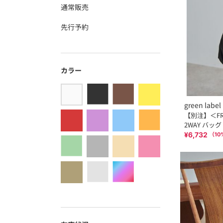
通常販売
先行予約
カラー
green label 
【別注】＜FRE
2WAY バッグ
¥6,732
（
10