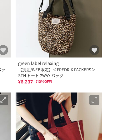
green label relaxing
バッ
【別注/WEB限定】＜FREDRIK PACKERS＞
STN トート 2WAY バッグ
¥6,237
（
10
%OFF）