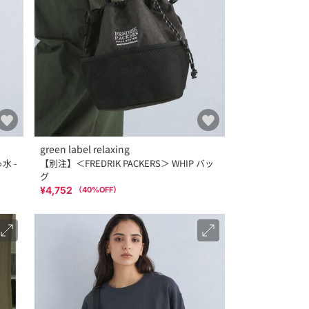
green label relaxing
水 -
【別注】＜FREDRIK PACKERS＞ WHIP バッ
グ
¥4,752
（
40
%OFF）