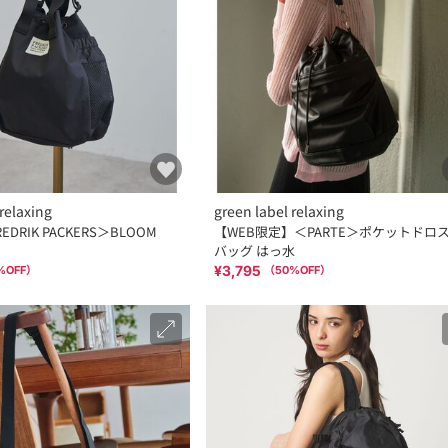
relaxing
green label relaxing
DRIK PACKERS＞BLOOM
【WEB限定】＜PARTE＞ポケットドロ
バッグ はっ水
¥3,795
%OFF）
（
50
%OFF）