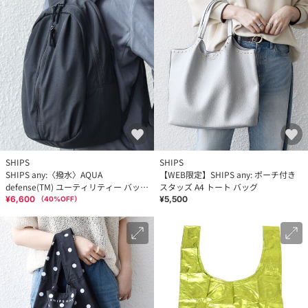
SHIPS
SHIPS
SHIPS any:〈撥水〉AQUA
【WEB限定】SHIPS any: ポーチ付き
defense(TM) ユーティリティー バック
スタッズ A4 トート バッグ
パック◇
¥6,600
¥5,500
（
40
%OFF）