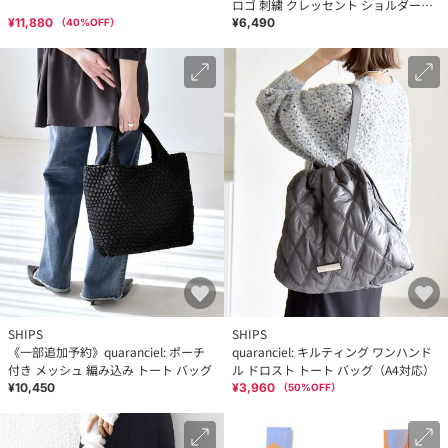
ロゴ 刺繍 クレッセント ショルダーバ
ッグ◇
¥11,880
¥6,490
（
40
%OFF）
SHIPS
SHIPS
《一部追加予約》quaranciel: ポーチ
quaranciel: キルティング ワンハンド
付き メッシュ 編み込み トート バッグ
ル ドロスト トート バッグ（A4対応）
¥10,450
¥3,960
（
50
%OFF）