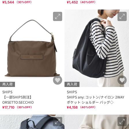
¥5,544
¥1,452
（
30
%OFF）
（
40
%OFF）
再入荷
再入荷
SHIPS
SHIPS
【一部SHIPS別注】
SHIPS any: コットン/ナイロン 2WAY
ORSETTO:SECCHIO
ポケット ショルダー バッグ◇
¥17,710
¥4,158
（
30
%OFF）
（
40
%OFF）