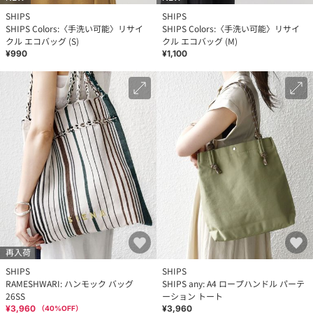
SHIPS
SHIPS
SHIPS Colors:〈手洗い可能〉リサイ
SHIPS Colors:〈手洗い可能〉リサイ
クル エコバッグ (S)
クル エコバッグ (M)
¥990
¥1,100
再入荷
SHIPS
SHIPS
RAMESHWARI: ハンモック バッグ
SHIPS any: A4 ロープハンドル パーテ
26SS
ーション トート
¥3,960
¥3,960
（
40
%OFF）