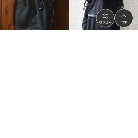
絞り込み
TOP
SHIPS
SHIPS
【WEB限定】SHIPS: 合成皮革 ビズ ト
SHIPS any: 3WAY ドロスト ギャザー
ート バッグ (クラッチバッグ付き)
A4 リュックサック トートバッグ
¥11,000
¥5,544
（
30
%OFF）