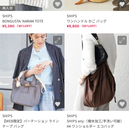
再入荷
SHIPS
SHIPS
BONGUSTA: NARAM TOTE
ワンハンドル かご バッグ
¥5,390
¥8,800
（
30
%OFF）
（
50
%OFF）
SHIPS
SHIPS
【WEB限定】パーテーション ライン
SHIPS any:〈撥水加工/手洗い可能〉
テープ バッグ
A4 ワンショルダー エコバッグ