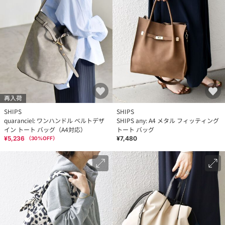
再入荷
SHIPS
SHIPS
quaranciel: ワンハンドル ベルトデザ
SHIPS any: A4 メタル フィッティング
イン トート バッグ（A4対応）
トート バッグ
¥5,236
¥7,480
（
30
%OFF）