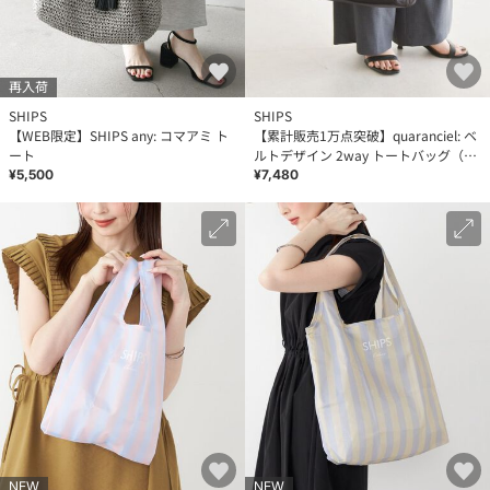
再入荷
SHIPS
SHIPS
【WEB限定】SHIPS any: コマアミ ト
【累計販売1万点突破】quaranciel: ベ
ート
ルトデザイン 2way トートバッグ（A4
対応）
¥5,500
¥7,480
NEW
NEW