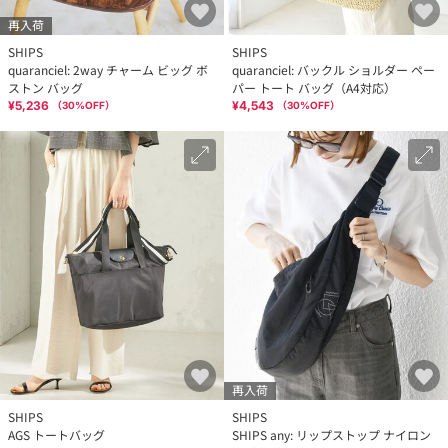
再入荷
SHIPS
SHIPS
quaranciel: 2way チャーム ビッグ ボ
quaranciel: バックル ショルダー ペー
ストン バッグ
パー トート バッグ（A4対応）
¥5,236
¥4,543
（
30
%OFF）
（
30
%OFF）
再入荷
SHIPS
SHIPS
AGS トートバッグ
SHIPS any: リップストップ ナイロン