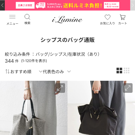
…
…
検索
お気に入り
カート
メニュー
シップスのバッグ通販
絞り込み条件 ：
バッグ/シップス/在庫状況（あり）
344
件
(1-120件を表示)