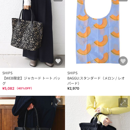
SHIPS
SHIPS
【WEB限定】ジャカード トート バッ
BAGGU:スタンダード（メロン / レオ
グ
パード）
¥5,082
¥2,970
（
40
%OFF）