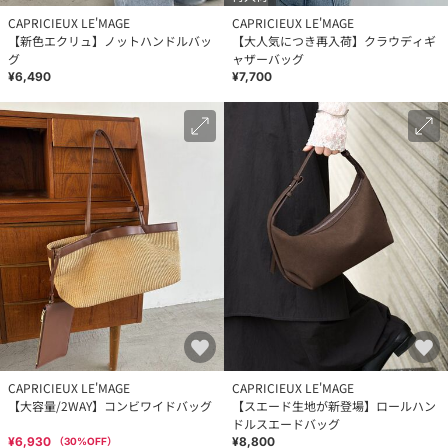
CAPRICIEUX LE'MAGE
CAPRICIEUX LE'MAGE
【新色エクリュ】ノットハンドルバッ
【大人気につき再入荷】クラウディギ
グ
ャザーバッグ
¥6,490
¥7,700
CAPRICIEUX LE'MAGE
CAPRICIEUX LE'MAGE
【大容量/2WAY】コンビワイドバッグ
【スエード生地が新登場】ロールハン
ドルスエードバッグ
¥6,930
¥8,800
（
30
%OFF）