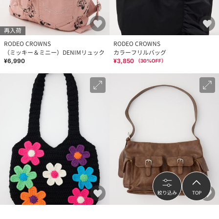
再入荷
RODEO CROWNS
RODEO CROWNS
（ミッキー＆ミニー）DENIMリュック
カラーフリルバッグ
¥6,990
¥3,850
（
30
%OFF）
絞り込み
TOP
RODEO CROWNS
RODEO CROWNS