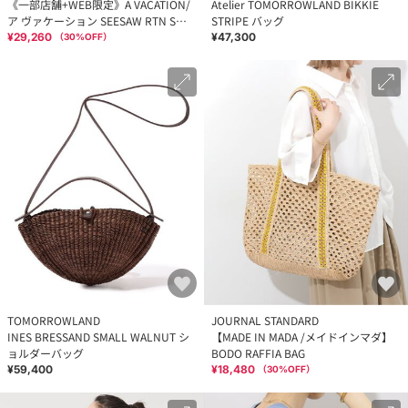
《一部店舗+WEB限定》A VACATION/
Atelier TOMORROWLAND BIKKIE
ア ヴァケーション SEESAW RTN S
STRIPE バッグ
OFF WHITE
¥29,260
¥47,300
（
30
%OFF）
TOMORROWLAND
JOURNAL STANDARD
INES BRESSAND SMALL WALNUT シ
【MADE IN MADA /メイドインマダ】
ョルダーバッグ
BODO RAFFIA BAG
¥59,400
¥18,480
（
30
%OFF）