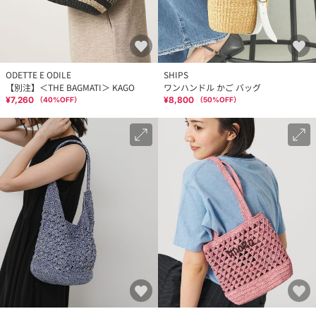
ODETTE E ODILE
SHIPS
【別注】＜THE BAGMATI＞ KAGO
ワンハンドル かご バッグ
¥7,260
¥8,800
（
40
%OFF）
（
50
%OFF）