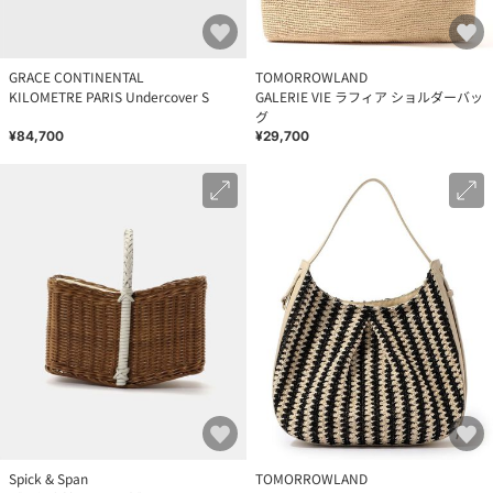
GRACE CONTINENTAL
TOMORROWLAND
KILOMETRE PARIS Undercover S
GALERIE VIE ラフィア ショルダーバッ
グ
¥84,700
¥29,700
Spick & Span
TOMORROWLAND