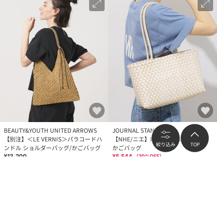
BEAUTY&YOUTH UNITED ARROWS
JOURNAL STANDARD
【別注】＜LE VERNIS＞パラコードハ
【NHE/ニエ】NGANG LONG HAND：
絞り込み
TOP
ンドル ショルダーバッグ/かごバッグ
かごバッグ
¥13,200
¥5,544
（
30
%OFF）