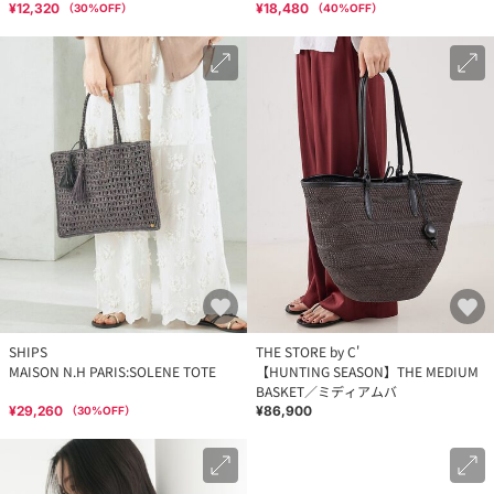
¥12,320
¥18,480
（
30
%OFF）
（
40
%OFF）
SHIPS
THE STORE by C'
MAISON N.H PARIS:SOLENE TOTE
【HUNTING SEASON】THE MEDIUM
BASKET／ミディアムバ
¥29,260
¥86,900
（
30
%OFF）