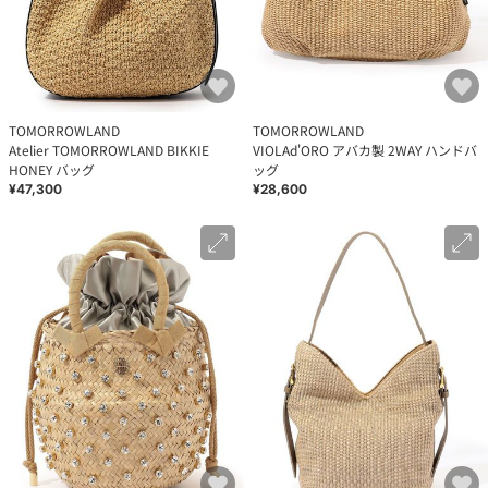
TOMORROWLAND
TOMORROWLAND
Atelier TOMORROWLAND BIKKIE
VIOLAd'ORO アバカ製 2WAY ハンドバ
HONEY バッグ
ッグ
¥47,300
¥28,600