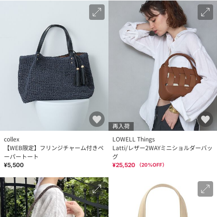
再入荷
collex
LOWELL Things
【WEB限定】フリンジチャーム付きペ
Latti/レザー2WAYミニショルダーバッ
ーパートート
グ
¥5,500
¥25,520
（
20
%OFF）