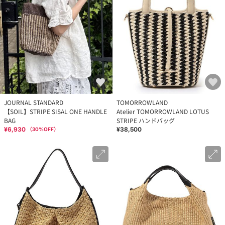
JOURNAL STANDARD
TOMORROWLAND
【SOIL】STRIPE SISAL ONE HANDLE
Atelier TOMORROWLAND LOTUS
BAG
STRIPE ハンドバッグ
¥6,930
¥38,500
（
30
%OFF）