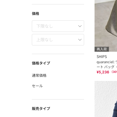
価格
再入荷
SHIPS
quaranci
価格タイプ
ート バッグ
¥5,236
（
30
通常価格
セール
販売タイプ