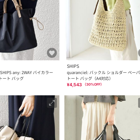
SHIPS
IPS any: 2WAY バイカラー
quaranciel: バックル ショルダー ペー
 トート バッグ
トート バッグ（A4対応）
¥4,543
（
30
%OFF）