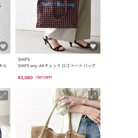
SHIPS
 キル
SHIPS any: A4 チェック ロゴ トート バッグ
¥3,080
（
30
%OFF）