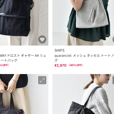
SHIPS
: 3WAY ドロスト ギャザー A4 リュ
quaranciel: メッシュ タッセル トート 
トートバッグ
グ
¥2,970
%OFF）
（
40
%OFF）