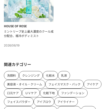
HOUSE OF ROSE
ミントリープ史上最大濃度のクール成
分配合、極冷ボディミスト
2026/06/19
関連カテゴリー
洗顔料
クレンジング
化粧水
乳液
美容液・オイル・クリーム
フェイスマスク・パック
アイケア
口元ケア
ＵＶケア
化粧下地
ファンデーション
フェイスパウダー
アイブロウ
アイライナー