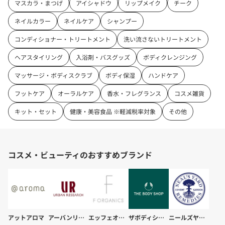
マスカラ・まつげ
アイシャドウ
リップメイク
チーク
ネイルカラー
ネイルケア
シャンプー
コンディショナー・トリートメント
洗い流さないトリートメント
ヘアスタイリング
入浴剤・バスグッズ
ボディクレンジング
マッサージ・ボディスクラブ
ボディ保湿
ハンドケア
フットケア
オーラルケア
香水・フレグランス
コスメ雑貨
キット・セット
健康・美容食品 ※軽減税率対象
その他
コスメ・ビューティのおすすめブランド
アットアロマ
アーバンリサーチ
エッフェオーガニック
ザボディショップ
ニールズヤード レメディーズ