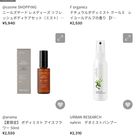
@cosme SHOPPING
F organics
ニールズヤード レメディーズ リフレ
ナチュラルボディミスト クール E レ
ッシュボディケアセット（ミスト）
イユールデルブの香り 【F
(100ml×1、200ml×1)
ORGANICS】
¥5,940
¥2,530
@aroma
URBAN RESEARCH
【夏限定】 ボディミスト アイスフラ
nahrin デオミストバンブー
ワー 50ml
¥2,530
¥2,310