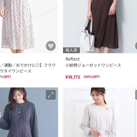
再入荷
Reflect
／通勤／おでかけに◎】フラワ
小紋柄ジョーゼットワンピース
ウタイワンピース
¥18,172
%OFF）
（
30
%OFF）