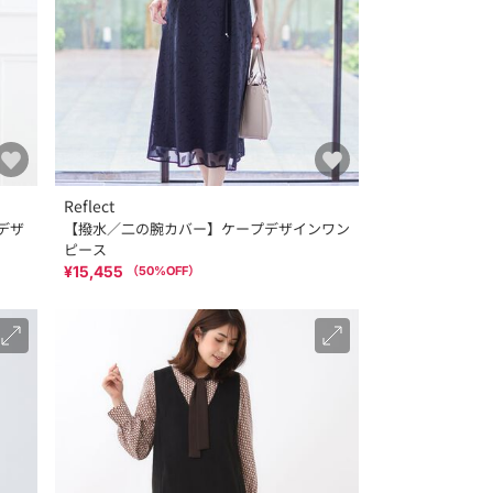
Reflect
デザ
【撥水／二の腕カバー】ケープデザインワン
ピース
¥15,455
（
50
%OFF）