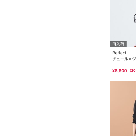
再入荷
Reflect
チュール×ジ
¥8,800
（
20