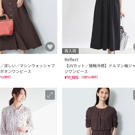
再入荷
Reflect
／涼しい／マシンウォッシャブ
【UVカット／接触冷感】ドルマン袖ジ
ボタンワンピース
ジワンピース
¥11,165
%OFF）
（
30
%OFF）