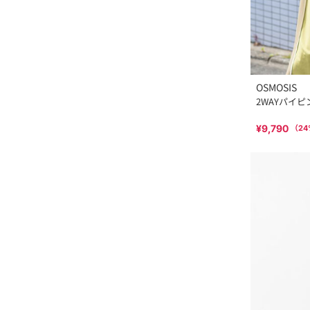
OSMOSIS
2WAYパイ
¥9,790
（
24