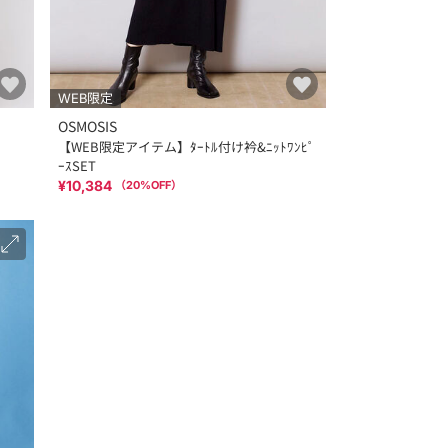
WEB限定
OSMOSIS
【WEB限定アイテム】ﾀｰﾄﾙ付け衿&ﾆｯﾄﾜﾝﾋﾟ
ｰｽSET
¥10,384
（
20
%OFF）