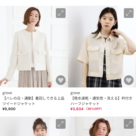
grove
grove
【ハレの日・通勤】着回しできる上品
【吸水速乾・通気性・洗える】衿付き
ツイードジャケット
ハーフジャケット
¥9,900
¥3,834
（
30
%OFF）