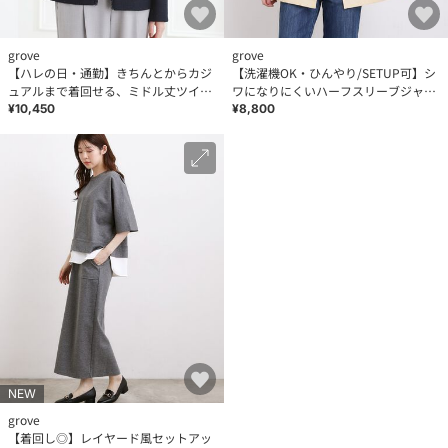
grove
grove
【ハレの日・通勤】きちんとからカジ
【洗濯機OK・ひんやり/SETUP可】シ
ュアルまで着回せる、ミドル丈ツイー
ワになりにくいハーフスリーブジャケ
ドジャケット
ット
¥10,450
¥8,800
NEW
grove
【着回し◎】レイヤード風セットアッ