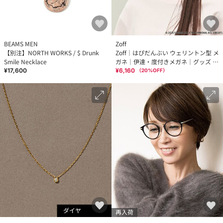
BEAMS MEN
Zoff
【別注】NORTH WORKS / $ Drunk
Zoff｜はぴだんぶい ウェリントン型 メ
Smile Necklace
ガネ｜伊達・度付きメガネ｜グッズ レ
ンズ交換券付
¥17,600
¥6,160
（
20
%OFF）
再入荷