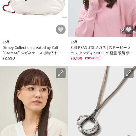
Zoff
Zoff
Disney Collection created by Zoff
Zoff PEANUTS メガネ | スヌーピー オ
“BAYMAX” メガネケース|小物入れ オ
ラフ アンディ SNOOPY 軽量 眼鏡 伊達
シャレ可愛い ギフト プレゼント
メガネ 度付き レンズ交換券付
¥2,530
¥6,160
（
20
%OFF）