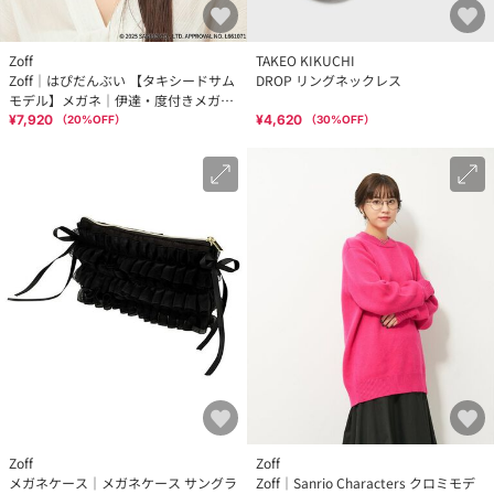
Zoff
TAKEO KIKUCHI
Zoff｜はぴだんぶい 【タキシードサム
DROP リングネックレス
モデル】メガネ｜伊達・度付きメガネ
｜グッズ レンズ交換券付
¥7,920
¥4,620
（
20
%OFF）
（
30
%OFF）
Zoff
Zoff
メガネケース｜メガネケース サングラ
Zoff｜Sanrio Characters クロミモデ