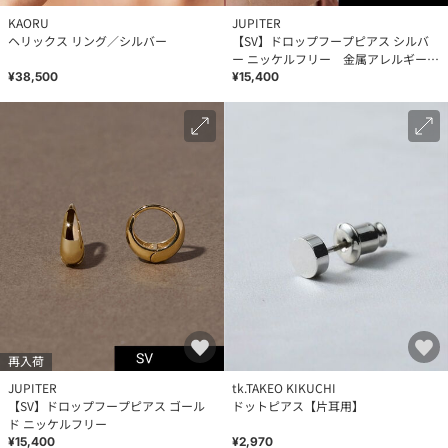
KAORU
JUPITER
ヘリックス リング／シルバー
【SV】ドロップフープピアス シルバ
ー ニッケルフリー 金属アレルギー対
応
¥38,500
¥15,400
再入荷
JUPITER
tk.TAKEO KIKUCHI
【SV】ドロップフープピアス ゴール
ドットピアス【片耳用】
ド ニッケルフリー
¥15,400
¥2,970