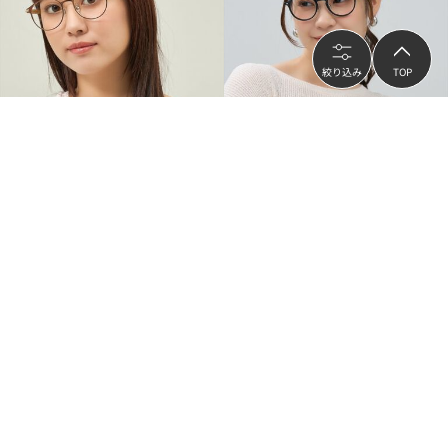
絞り込み
TOP
Zoff
Zoff
Zoff｜はぴだんぶい 【あひるのペック
Zoff｜Misato Mizukoshi メガネ | 中顔
ル モデル】メガネ｜伊達・度付きメガ
面短縮みえ 大人可愛い｜水越みさと
ネ｜グッズ レンズ交換券付
レンズ交換券付
¥8,880
¥5,550
（
19
%OFF）
（
49
%OFF）