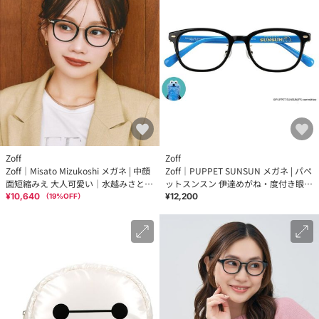
Zoff
Zoff
Zoff｜Misato Mizukoshi メガネ | 中顔
Zoff｜PUPPET SUNSUN メガネ | パペ
面短縮みえ 大人可愛い｜水越みさと
ットスンスン 伊達めがね・度付き眼鏡
レンズ交換券付
レンズ交換券付
¥10,640
¥12,200
（
19
%OFF）