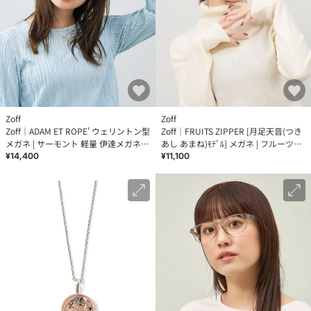
Zoff
Zoff
Zoff｜ADAM ET ROPE' ウェリントン型
Zoff｜FRUITS ZIPPER [月足天音(つき
メガネ | サーモント 軽量 伊達メガネ
あし あまね)ﾓﾃﾞﾙ] メガネ | フルーツジ
おしゃれ レンズ交換券付
ッパー 眼鏡 レンズ交換券付
¥14,400
¥11,100