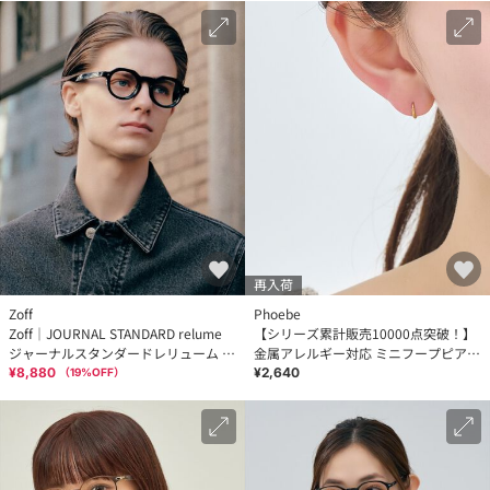
再入荷
Zoff
Phoebe
Zoff｜JOURNAL STANDARD relume
【シリーズ累計販売10000点突破！】
ジャーナルスタンダードレリューム ボ
金属アレルギー対応 ミニフープピア
ストン型 メガネ | レンズ交換券付
ス ゴールド/サージカルステンレス
¥8,880
¥2,640
（
19
%OFF）