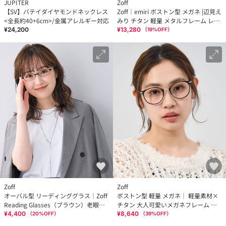
JUPITER
Zoff
【SV】バテイダイヤモンドネックレス
Zoff｜emiri ボストン型 メガネ |辺見え
<全長約40+6cm>/金属アレルギー対応
みり チタン 軽量 メタルフレーム レン
ズ交換券付
¥24,200
¥13,280
（
19
%OFF）
Zoff
Zoff
オーバル型 リーディンググラス｜Zoff
ボストン型 軽量 メガネ｜ 軽量素材×
Reading Glasses（ブラウン）老眼鏡
チタン 大人可愛いメガネフレーム レ
ズレにくい仕様オーバルフレーム
ンズ交換券付き
¥4,400
¥8,640
（
20
%OFF）
（
39
%OFF）