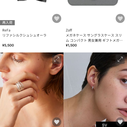
再入荷
ReFa
Zoff
リファシルクシュシュオーラ
メガネケース サングラスケース スリ
ム コンパクト 男女兼用 ギフトメガネ
ケース
¥5,500
¥1,500