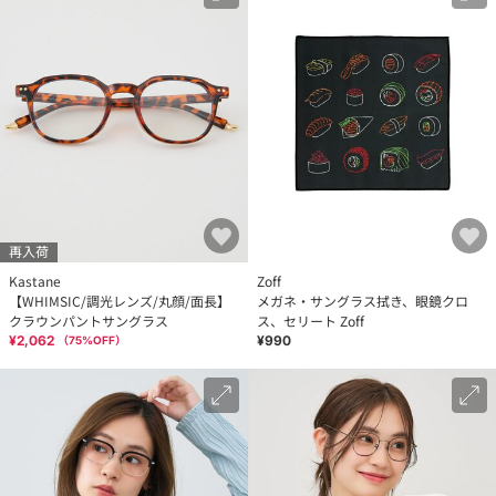
再入荷
Kastane
Zoff
【WHIMSIC/調光レンズ/丸顔/面長】
メガネ・サングラス拭き、眼鏡クロ
クラウンパントサングラス
ス、セリート Zoff
¥2,062
¥990
（
75
%OFF）