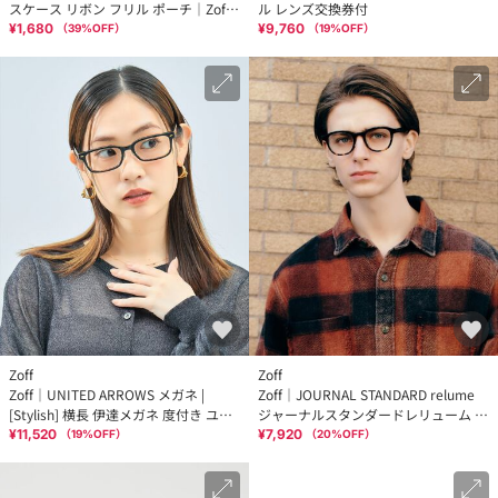
スケース リボン フリル ポーチ｜Zoff
ル レンズ交換券付
｜
¥1,680
¥9,760
（
39
%OFF）
（
19
%OFF）
Zoff
Zoff
Zoff｜UNITED ARROWS メガネ |
Zoff｜JOURNAL STANDARD relume
[Stylish] 横長 伊達メガネ 度付き ユナ
ジャーナルスタンダードレリューム ウ
イテッドアローズ レンズ交換券付
ェリントン メガネ レンズ交換券付
¥11,520
¥7,920
（
19
%OFF）
（
20
%OFF）