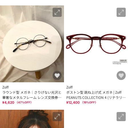
Zoff
Zoff
ラウンド型 メガネ｜さりげない光沢と
ボストン型 跳ね上げ式 メガネ | Zoff
華奢なメタルフレーム レンズ交換券付
PEANUTS COLLECTION 4 (リテラリー
き Zoff CLASSIC
エース モデル) レンズ交換券付
¥4,620
¥12,400
（
47
%OFF）
（
19
%OFF）