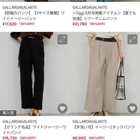
GALLARDAGALANTE
GALLARDAGALANTE
【即戦力パンツ】【3サイズ展開】ワ
＜Oggi 6月号掲載アイテム＞【夏でも
イドイージーパンツ
快適】シアーデニムパンツ
¥17,820
¥21,780
（
10
%OFF）
（
10
%OFF）
再入荷
GALLARDAGALANTE
GALLARDAGALANTE
【ガランテ名品】ライトジャージーワ
【手洗い可】イージー2タックパンツ
イドパンツ
¥16,720
¥9,900
（
20
%OFF）
（
50
%OFF）