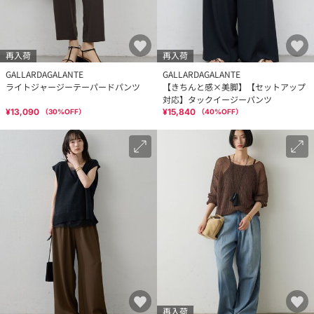
再入荷
再入荷
GALLARDAGALANTE
GALLARDAGALANTE
ライトジャージーテーパードパンツ
【きちんと感×美脚】【セットアップ
対応】タックイージーパンツ
¥13,090
¥15,840
（
30
%OFF）
（
40
%OFF）
再入荷