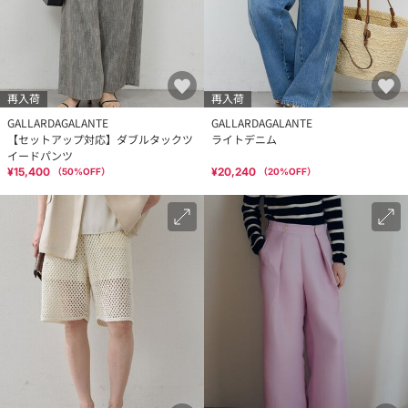
再入荷
再入荷
GALLARDAGALANTE
GALLARDAGALANTE
【セットアップ対応】ダブルタックツ
ライトデニム
イードパンツ
¥15,400
¥20,240
（
50
%OFF）
（
20
%OFF）