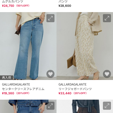
ムグルカパンツ
パンツ
¥24,750
¥28,600
（
50
%OFF）
再入荷
GALLARDAGALANTE
GALLARDAGALANTE
センタークリースフレアデニム
リーフジャガードパンツ
¥19,360
¥33,440
（
20
%OFF）
（
20
%OFF）