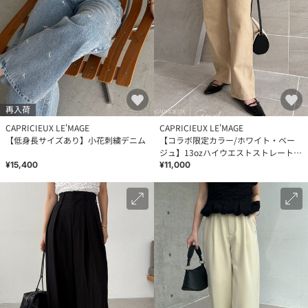
再入荷
CAPRICIEUX LE'MAGE
CAPRICIEUX LE'MAGE
【低身長サイズあり】小花刺繍デニム
【コラボ限定カラー/ホワイト・ベー
ジュ】13ozハイウエストストレートデ
ニム
¥15,400
¥11,000