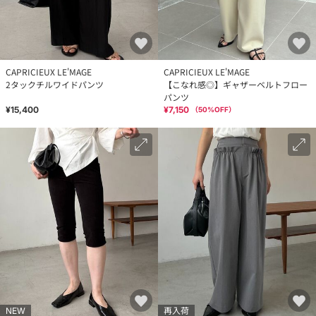
CAPRICIEUX LE'MAGE
CAPRICIEUX LE'MAGE
2タックチルワイドパンツ
【こなれ感◎】ギャザーベルトフロー
パンツ
¥15,400
¥7,150
（
50
%OFF）
NEW
再入荷