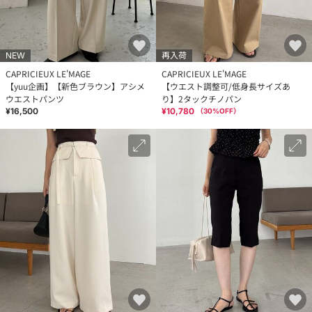
NEW
再入荷
CAPRICIEUX LE'MAGE
CAPRICIEUX LE'MAGE
【yuu企画】【新色ブラウン】アシメ
【ウエスト調整可/低身長サイズあ
ウエストパンツ
り】2タックチノパン
¥16,500
¥10,780
（
30
%OFF）