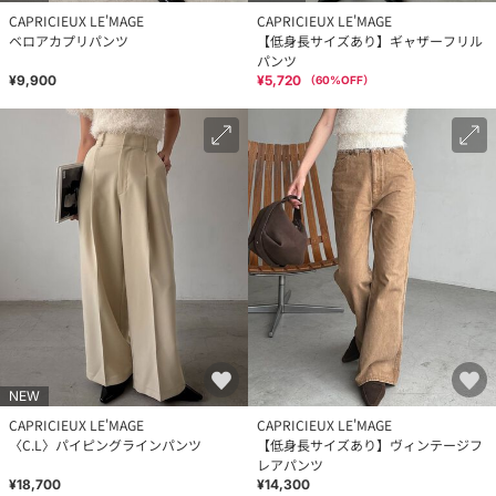
CAPRICIEUX LE'MAGE
CAPRICIEUX LE'MAGE
ベロアカプリパンツ
【低身長サイズあり】ギャザーフリル
パンツ
¥9,900
¥5,720
（
60
%OFF）
NEW
CAPRICIEUX LE'MAGE
CAPRICIEUX LE'MAGE
〈C.L〉パイピングラインパンツ
【低身長サイズあり】ヴィンテージフ
レアパンツ
¥18,700
¥14,300