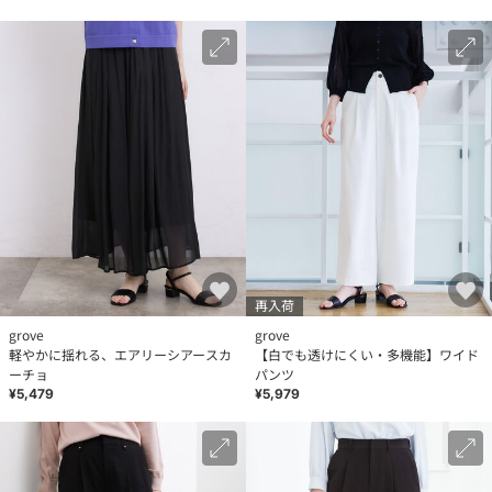
再入荷
grove
grove
軽やかに揺れる、エアリーシアースカ
【白でも透けにくい・多機能】ワイド
ーチョ
パンツ
¥5,479
¥5,979