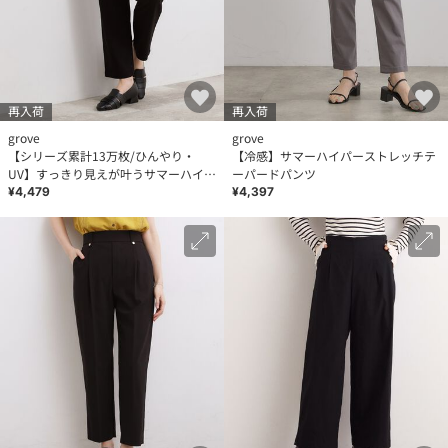
再入荷
再入荷
grove
grove
【シリーズ累計13万枚/ひんやり・
【冷感】サマーハイパーストレッチテ
UV】すっきり見えが叶うサマーハイパ
ーパードパンツ
ーストレッチ テーパードパンツ
¥4,479
¥4,397