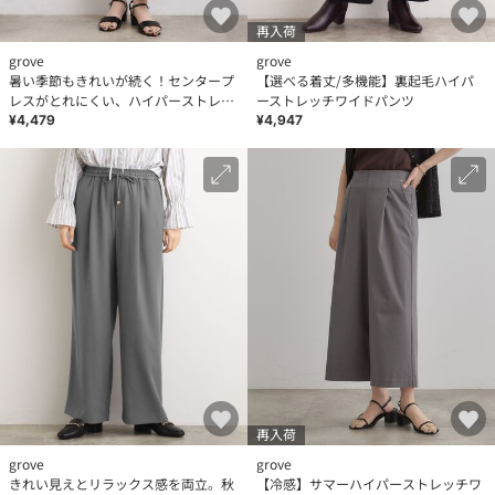
再入荷
grove
grove
暑い季節もきれいが続く！センタープ
【選べる着丈/多機能】裏起毛ハイパ
レスがとれにくい、ハイパーストレッ
ーストレッチワイドパンツ
チテーパードパンツ
¥4,479
¥4,947
再入荷
grove
grove
きれい見えとリラックス感を両立。秋
【冷感】サマーハイパーストレッチワ