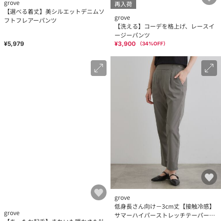
grove
再入荷
【選べる着丈】美シルエットデニムソ
grove
フトフレアーパンツ
【洗える】コーデを格上げ、レースイ
ージーパンツ
¥5,979
¥3,900
（
34
%OFF）
grove
低身長さん向け－3cm丈【接触冷感】
grove
サマーハイパーストレッチテーパード