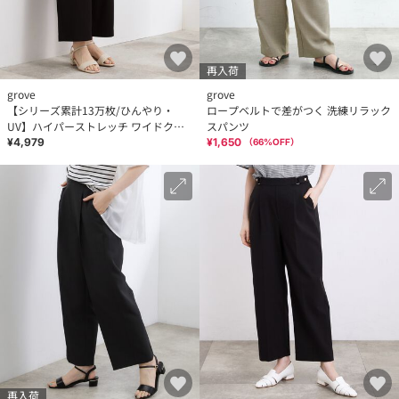
再入荷
grove
grove
【シリーズ累計13万枚/ひんやり・
ロープベルトで差がつく 洗練リラック
UV】ハイパーストレッチ ワイドクロ
スパンツ
ップドパンツ
¥4,979
¥1,650
（
66
%OFF）
再入荷