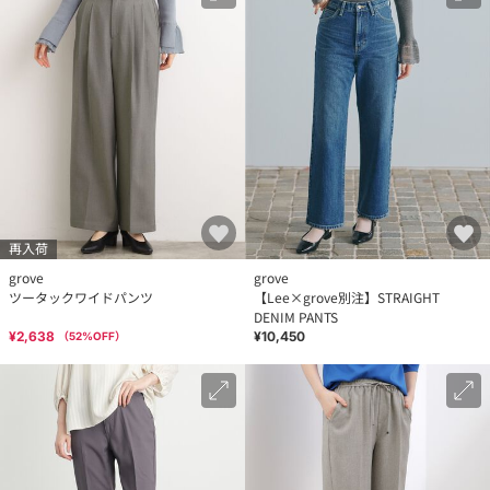
再入荷
grove
grove
ツータックワイドパンツ
【Lee×grove別注】STRAIGHT
DENIM PANTS
¥2,638
¥10,450
（
52
%OFF）