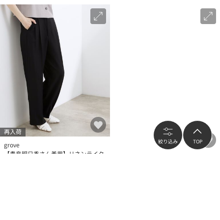
再入荷
絞り込み
TOP
grove
【貴島明日香さん着用】リネンライク
grove
ストライプワイドパンツ
【美シルエット/選べる着丈】大人の
ためのバギーデニム
¥3,500
¥6,047
（
41
%OFF）