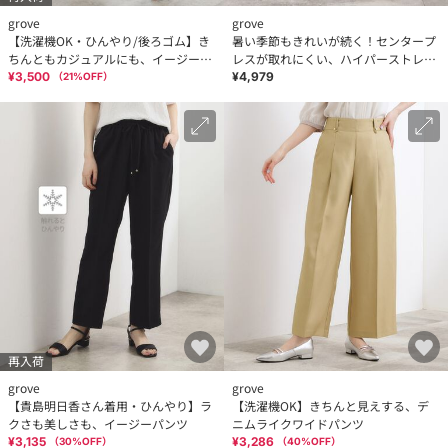
grove
grove
【洗濯機OK・ひんやり/後ろゴム】き
暑い季節もきれいが続く！センタープ
ちんともカジュアルにも、イージーワ
レスが取れにくい、ハイパーストレッ
イドパンツ
チワイドパンツ
¥3,500
¥4,979
（
21
%OFF）
再入荷
grove
grove
【貴島明日香さん着用・ひんやり】ラ
【洗濯機OK】きちんと見えする、デ
クさも美しさも、イージーパンツ
ニムライクワイドパンツ
¥3,135
¥3,286
（
30
%OFF）
（
40
%OFF）