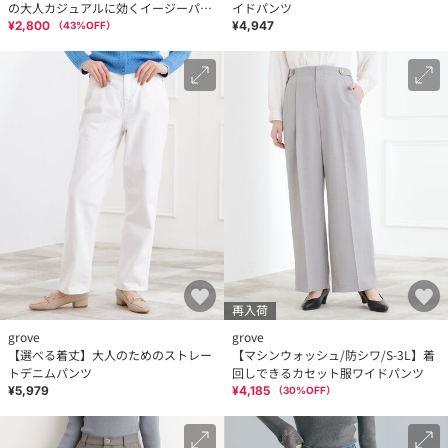
の大人カジュアルに効くイージーパン
イドパンツ
ツ
¥2,800
¥4,947
（
43
%OFF）
再入荷
grove
grove
【選べる着丈】大人のためのストレー
【マシンウォッシュ/防シワ/S-3L】着
トデニムパンツ
回しできるカセット服ワイドパンツ
¥5,979
¥4,185
（
30
%OFF）