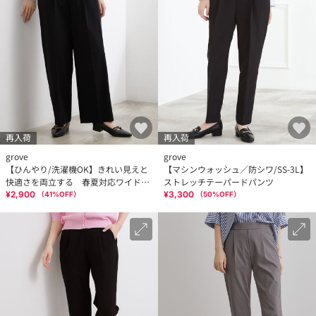
再入荷
再入荷
grove
grove
【ひんやり/洗濯機OK】きれい見えと
【マシンウォッシュ／防シワ/SS-3L】
快適さを両立する 春夏対応ワイドパ
ストレッチテーパードパンツ
ンツ
¥2,900
¥3,300
（
41
%OFF）
（
50
%OFF）