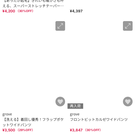
【あったか起毛】きれいも暖かさも叶
パンツ
える、スーパーストレッチテーパード
パンツ
¥4,200
¥4,397
（
30
%OFF）
再入荷
grove
grove
【洗える】着回し優秀！フラップポケ
フロントビットカルゼワイドパンツ
ットワイドパンツ
¥3,500
¥3,847
（
29
%OFF）
（
30
%OFF）