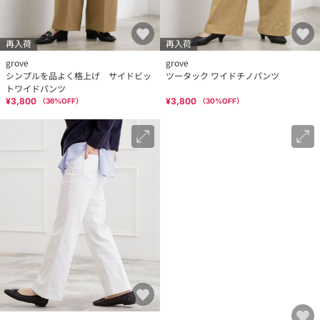
再入荷
再入荷
grove
grove
シンプルを品よく格上げ サイドビッ
ツータック ワイドチノパンツ
トワイドパンツ
¥3,800
¥3,800
（
36
%OFF）
（
30
%OFF）