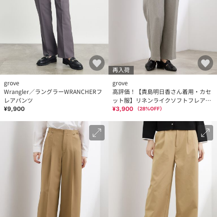
再入荷
grove
grove
Wrangler／ラングラーWRANCHERフ
高評価！【貴島明日香さん着用・カセ
レアパンツ
ット服】リネンライクソフトフレアパ
ンツ
¥9,900
¥3,900
（
28
%OFF）