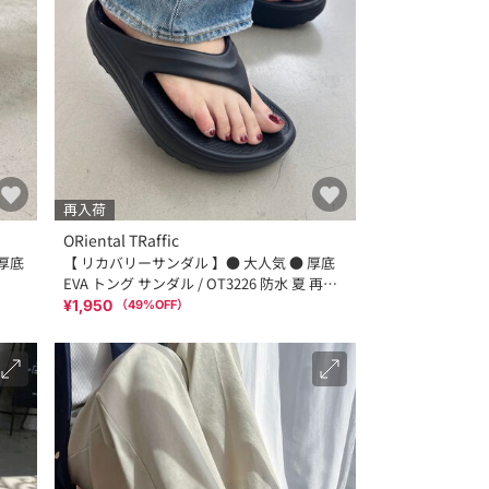
再入荷
ORiental TRaffic
厚底
【 リカバリーサンダル 】● 大人気 ● 厚底
EVA トング サンダル / OT3226 防水 夏 再入
荷
¥1,950
（
49
%OFF）