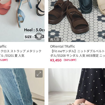
再入荷
affic
ORiental TRaffic
】クロス ストラップ メタリック
【Fit meサンダル】ニットダブルベル
 /55201 夏 人気
ダル/55208 サンダル 人気 WEB限定 ニ
軽い
¥3,450
%OFF）
（
50
%OFF）