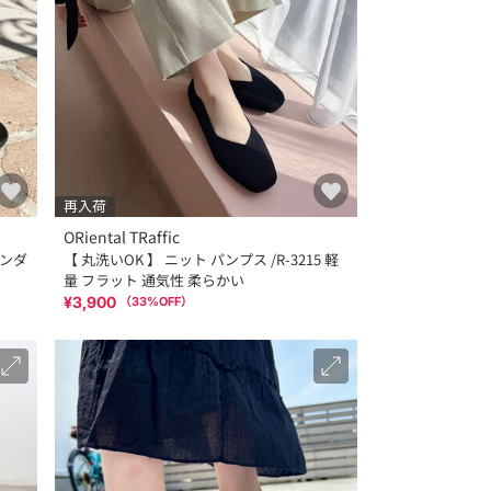
再入荷
ORiental TRaffic
サンダ
【 丸洗いOK 】 ニット パンプス /R-3215 軽
量 フラット 通気性 柔らかい
¥3,900
（
33
%OFF）