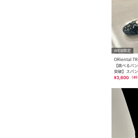
WEB限定
ORiental TR
【跳べるパン
突破】スパン
ューズ R-321
¥3,600
（
45