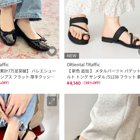
NEW
affic
ORiental TRaffic
 /累計7万足突破】 バレエシュー
【 新色 追加 】 メタルパーツ× パデット
6 パンプス フラット 厚手クッショ
ルト トング サンダル /51238 フラット 柔ら
かい
¥4,140
%OFF）
（
39
%OFF）