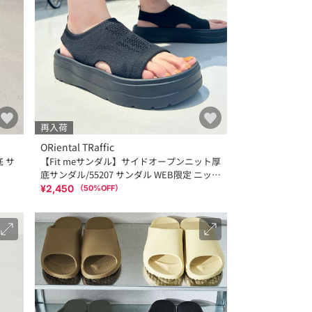
再入荷
ORiental TRaffic
底 サ
【Fit meサンダル】サイドオープンニット厚
底サンダル/55207 サンダル WEB限定 ニット
軽い
¥2,450
（
50
%OFF）