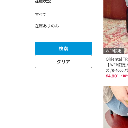
在庫状況
すべて
在庫ありのみ
検索
WEB限定
ORiental TR
クリア
【 WEB限定
ズ /R-400
ン エナメル
¥4,901
（
16