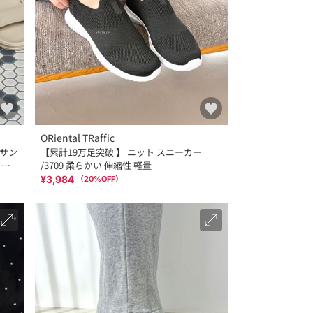
ORiental TRaffic
トサン
【累計19万足突破 】 ニット スニーカー
ット
/3709 柔らかい 伸縮性 軽量
¥3,984
（
20
%OFF）