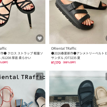
affic
ORiental TRaffic
新作● クロス ストラップ 軽量ソ
●2026春夏新作●アシメトリーベルト E
/61208 厚底 柔らかい
サンダル /OT3235 夏
¥1,170
%OFF）
（
69
%OFF）