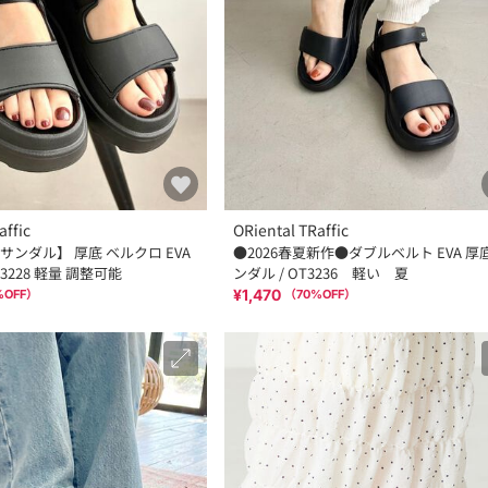
affic
ORiental TRaffic
ンダル】 厚底 ベルクロ EVA
●2026春夏新作●ダブルベルト EVA 厚
3228 軽量 調整可能
ンダル / OT3236 軽い 夏
¥1,470
%OFF）
（
70
%OFF）