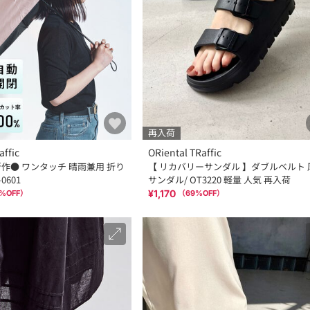
再入荷
affic
ORiental TRaffic
新作● ワンタッチ 晴雨兼用 折り
【 リカバリーサンダル 】ダブルベルト 
0601
サンダル/ OT3220 軽量 人気 再入荷
¥1,170
%OFF）
（
69
%OFF）