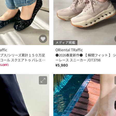
メディア掲載
affic
ORiental TRaffic
プス/シリーズ累計１５０万足
●2026春夏新作● 【 瞬間フィット 】 
コール スクエアトゥ バレエシ
ーレース スニーカー /OT3798
6
¥5,980
%OFF）