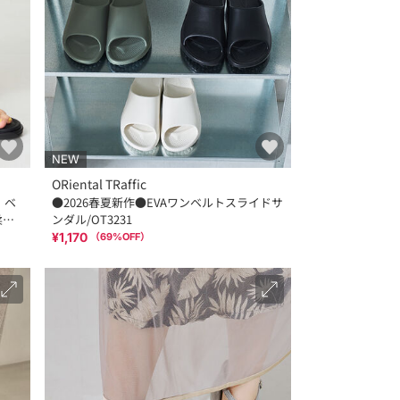
NEW
ORiental TRaffic
 ベ
●2026春夏新作●EVAワンベルトスライドサ
ンダル/OT3231
¥1,170
（
69
%OFF）