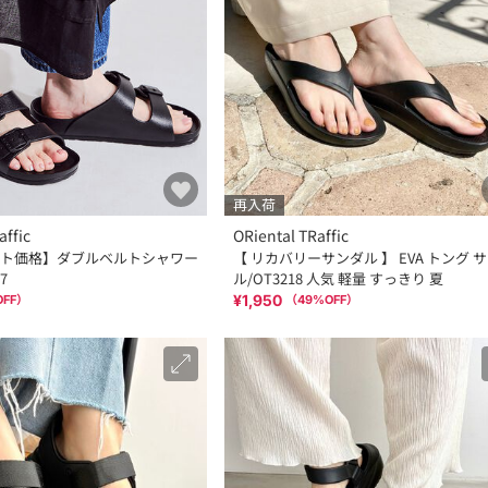
再入荷
affic
ORiental TRaffic
ト価格】ダブルベルトシャワー
【 リカバリーサンダル 】 EVA トング 
7
ル/OT3218 人気 軽量 すっきり 夏
¥1,950
OFF）
（
49
%OFF）