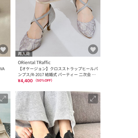
再入荷
ORiental TRaffic
VA
【オケージョン】クロスストラップヒールパ
ンプス/R-2017 結婚式 パーティー 二次会 人
気
¥4,400
（
50
%OFF）