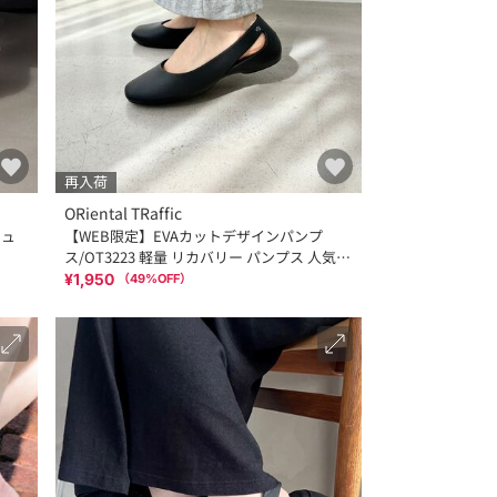
再入荷
ORiental TRaffic
シュ
【WEB限定】EVAカットデザインパンプ
ス/OT3223 軽量 リカバリー パンプス 人気
売れてる トレンド
¥1,950
（
49
%OFF）