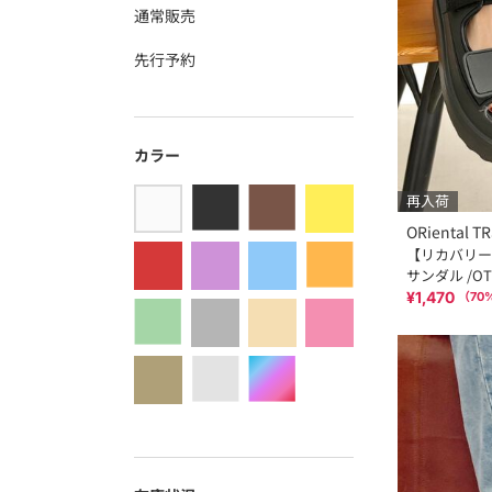
通常販売
先行予約
カラー
再入荷
ORiental TR
【リカバリーサ
サンダル /OT
¥1,470
（
70