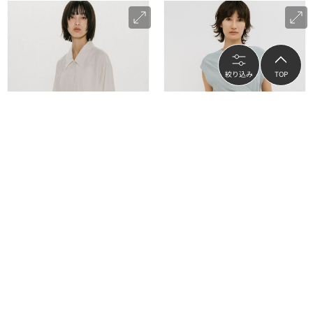
絞り込み
TOP
MARcourt
MARcourt
MIDIUMISOLID for Ladies リラックス
MIDIUMISOLID for Ladies ドレープツ
ロングカフスシャツ
イストノースリーブ
¥8,800
¥8,624
（
50
%OFF）
（
20
%OFF）