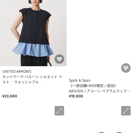
UNITED ARROWS
Spick & Span
カットワーク バルーン シルエット ベ
《一部店舗+WEB限定 / 追加》
スト ‐ウォッシャブル‐
AAYUSHI / アユーシ ペプラムラッフル
Tシャツ
¥23,980
¥19,800