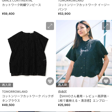
GRACE CONTINENTAL
TOMORROWLAND
カットワーク刺繍ワンピース
コットンリーフカットワーク イージー
パンツ
¥59,400
¥53,900
再入荷
再入荷
TOMORROWLAND
自由区
コットンリーフカットワーク バックボ
【SHIHOさん着用・レビュー高評価・
タンブラウス
1枚で着映える・清涼感】エンブロイ
ダリーローンレース ブラウス
¥49,500
¥25,960