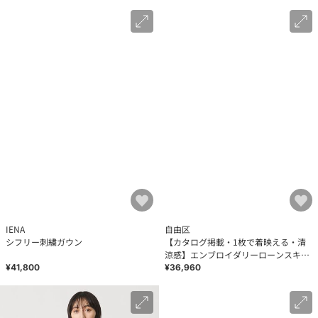
IENA
自由区
シフリー刺繍ガウン
【カタログ掲載・1枚で着映える・清
涼感】エンブロイダリーローンスキッ
パー ワンピース
¥41,800
¥36,960