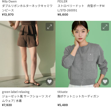
Mila Owen
FEILER
ダブルリボンホルターネックキャミワ
ストロベリードット 舟型ポーチM
ンピース
L/STD-260091
¥13,970
¥6,600
green label relaxing
titivate
ジョーゼット風 サーフショーツ スイ
胸ポケットニットカーディガン
ムウェア/ 水着
¥7,920
¥5,489