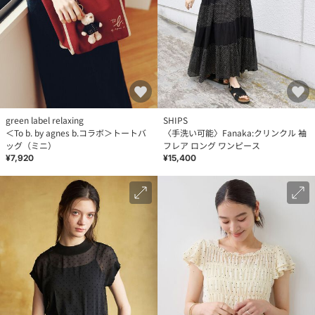
green label relaxing
SHIPS
＜To b. by agnes b.コラボ＞トートバ
〈手洗い可能〉Fanaka:クリンクル 袖
ッグ（ミニ）
フレア ロング ワンピース
¥7,920
¥15,400