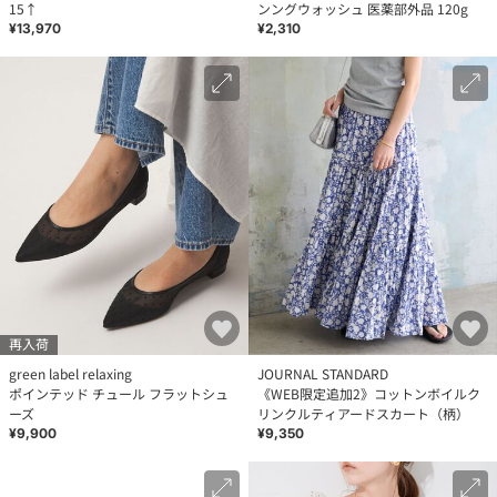
15↑
ンングウォッシュ 医薬部外品 120g
¥13,970
¥2,310
再入荷
green label relaxing
JOURNAL STANDARD
ポインテッド チュール フラットシュ
《WEB限定追加2》コットンボイルク
ーズ
リンクルティアードスカート（柄）
¥9,900
¥9,350