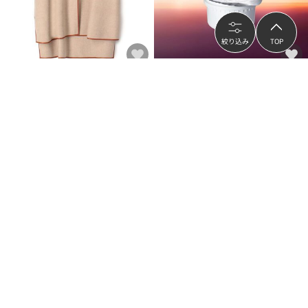
絞り込み
TOP
TOMORROWLAND
ORBIS
【別注】MACKINTOSH SANQUHAR
ORBIS オルビスユードット クリーム
EX ケープコート
モイスチャライザー つめかえ用 医薬
部外品 50g
¥275,000
¥3,630