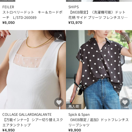
FEILER
SHIPS
ストロベリードット キー＆カードポ
【WEB限定】〈洗濯機可能〉ドット
ーチ L/STD-260089
花柄 サイド プリーツ フレンチスリー
ブ ワンピース
¥6,050
¥13,970
再入荷
COLLAGE GALLARDAGALANTE
Spick & Span
【万能インナー】 シアー切り替えスク
《WEB限定 / 追加》ドットフレンチス
エアタンクトップ
リーブシャツ
¥4,950
¥9,900