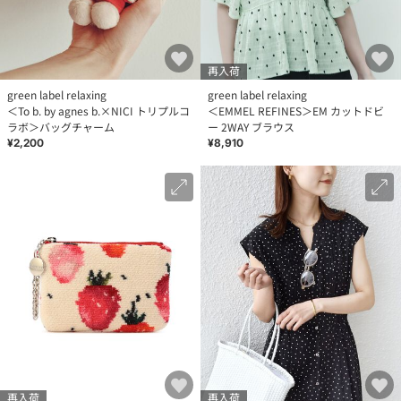
再入荷
green label relaxing
green label relaxing
＜To b. by agnes b.×NICI トリプルコ
＜EMMEL REFINES＞EM カットドビ
ラボ＞バッグチャーム
ー 2WAY ブラウス
¥2,200
¥8,910
再入荷
再入荷