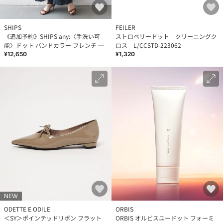
SHIPS
FEILER
《追加予約》SHIPS any:〈手洗い可
ストロベリードット クリーニングク
能〉ドット バンドカラー フレンチ プ
ロス L/CCSTD-223062
リーツ ロング ワンピース
¥12,650
¥1,320
NEW
ODETTE E ODILE
ORBIS
＜SY＞ポインテッドリボン フラット
ORBIS オルビスユードット フォーミ