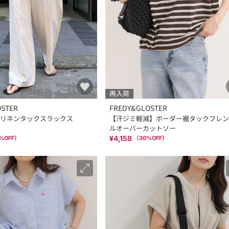
再入荷
OSTER
FREDY&GLOSTER
リネンタックスラックス
【汗ジミ軽減】ボーダー裾タックフレン
ルオーバーカットソー
¥4,158
%OFF）
（
30
%OFF）