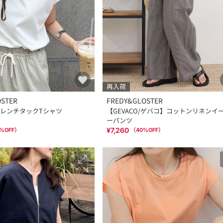
再入荷
OSTER
FREDY&GLOSTER
レンチタックTシャツ
【GEVACO/ゲバコ】コットンリネンイ
ーパンツ
¥7,260
%OFF）
（
40
%OFF）