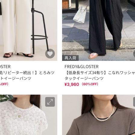
再入荷
OSTER
FREDY&GLOSTER
開/リピーター続出！】とろみツ
【低身長サイズ34有り】こなれワッシ
トイージーパンツ
タックイージーパンツ
¥3,960
%OFF）
（
60
%OFF）