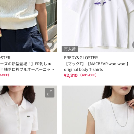
再入荷
OSTER
FREDY&GLOSTER
ーズの新型登場！】FR刺しゅ
【マックT】【MACBEAR woo!woo!】
半袖ポロ衿プルオーバーニット
original body T-shirts
¥2,310
%OFF）
（
40
%OFF）