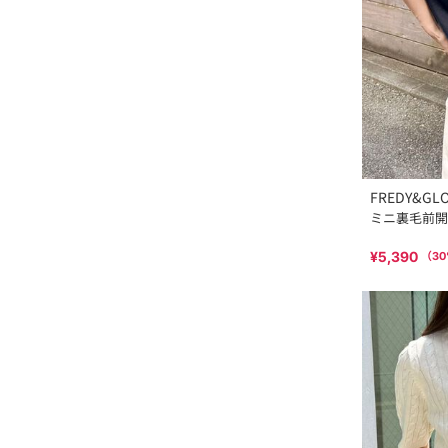
FREDY&GL
ミニ裏毛前開
¥5,390
（
30