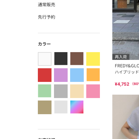
通常販売
先行予約
カラー
再入荷
FREDY&GL
ハイブリッド
¥4,752
（
60