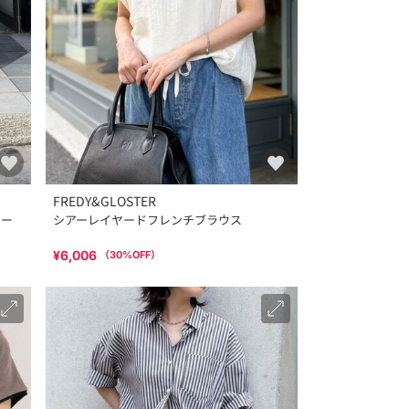
FREDY&GLOSTER
ャー
シアーレイヤードフレンチブラウス
¥6,006
（
30
%OFF）