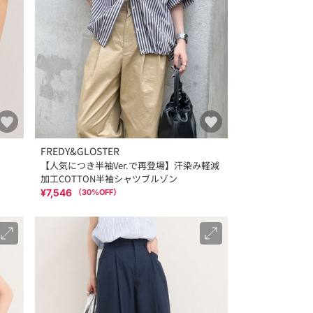
FREDY&GLOSTER
【人気につき半袖Ver.で再登場】汗染み軽減
加工COTTON半袖シャツブルゾン
¥7,546
（
30
%OFF）