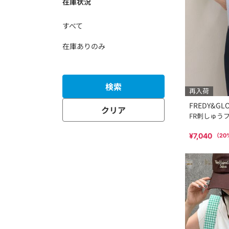
在庫状況
すべて
在庫ありのみ
検索
再入荷
FREDY&GL
クリア
FR刺しゅう
¥7,040
（
20