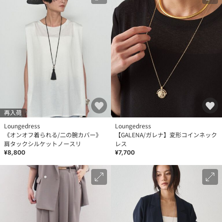
再入荷
Loungedress
Loungedress
《オンオフ着られる/二の腕カバー》
【GALENA/ガレナ】変形コインネック
肩タックシルケットノースリ
レス
¥8,800
¥7,700