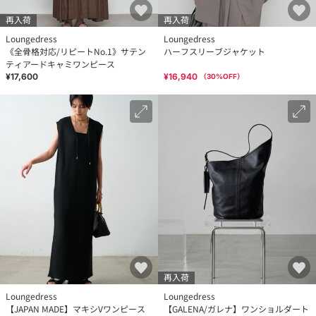
再入荷
再入荷
Loungedress
Loungedress
《全骨格対応/リピートNo.1》サテン
ハーフスリーブジャケット
ティアードキャミワンピース
¥17,600
¥16,940
（
30
%OFF）
再入荷
Loungedress
Loungedress
【JAPAN MADE】マキシVワンピース
【GALENA/ガレナ】ワンショルダート