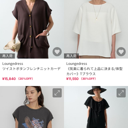
再入荷
再入荷
Loungedress
Loungedress
ツイストボタンフレンチニットカーデ
《気楽に着られて上品に決まる/体型
カバー》Tブラウス
¥15,840
¥11,550
（
20
%OFF）
（
30
%OFF）