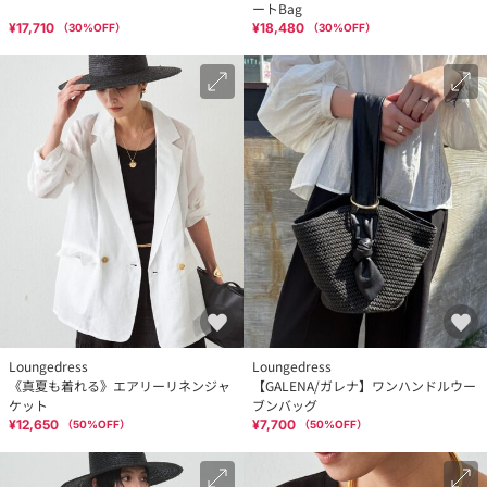
ートBag
¥17,710
¥18,480
（
30
%OFF）
（
30
%OFF）
Loungedress
Loungedress
《真夏も着れる》エアリーリネンジャ
【GALENA/ガレナ】ワンハンドルウー
ケット
ブンバッグ
¥12,650
¥7,700
（
50
%OFF）
（
50
%OFF）