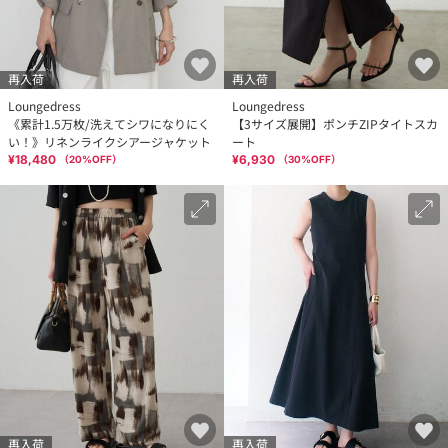
再入荷
再入荷
Loungedress
Loungedress
《累計1.5万枚/洗えてシワになりにく
【3サイズ展開】ポンチZIPタイトスカ
い！》リネンライクシアージャケット
ート
¥18,480
¥6,930
（
20
%OFF）
（
30
%OFF）
再入荷
再入荷