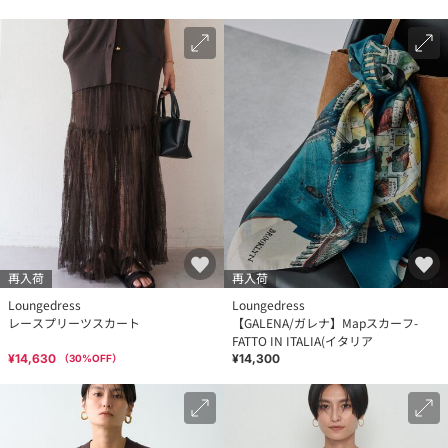
再入荷
再入荷
Loungedress
Loungedress
レースプリーツスカート
【GALENA/ガレナ】Mapスカーフ-
FATTO IN ITALIA(イタリア
¥14,630
¥14,300
（
30
%OFF）