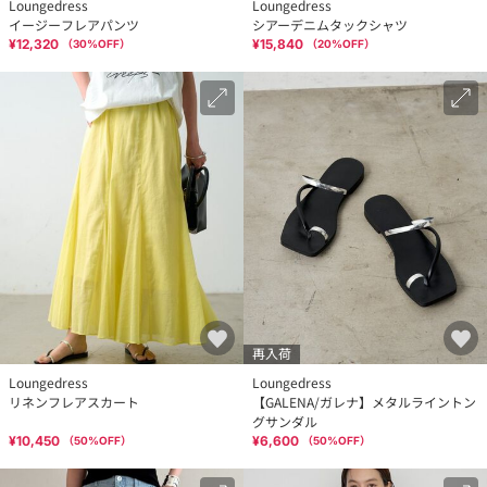
Loungedress
Loungedress
イージーフレアパンツ
シアーデニムタックシャツ
¥12,320
¥15,840
（
30
%OFF）
（
20
%OFF）
再入荷
Loungedress
Loungedress
リネンフレアスカート
【GALENA/ガレナ】メタルライントン
グサンダル
¥10,450
¥6,600
（
50
%OFF）
（
50
%OFF）