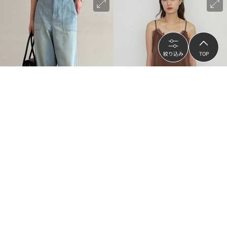
絞り込み
TOP
再入荷
再入荷
Loungedress
Loungedress
ベイカーデニムパンツ
《人気につき再登場/レイヤードアイ
テム》レースキャミ
¥9,900
¥13,090
（
50
%OFF）
（
30
%OFF）