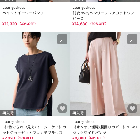
Loungedress
Loungedress
ペイントイージーパンツ
前後2wayヘンリーフレアカットワン
ピース
¥12,320
¥14,630
（
30
%OFF）
（
30
%OFF）
再入荷
再入荷
Loungedress
Loungedress
《1枚できれい見え/イージーケア》カ
《オンオフ活躍/腰回りカバー》NEW2
ットジョーゼットフレンチブラウス
タックワイドパンツ
¥7,920
¥8,800
（
10
%OFF）
（
50
%OFF）