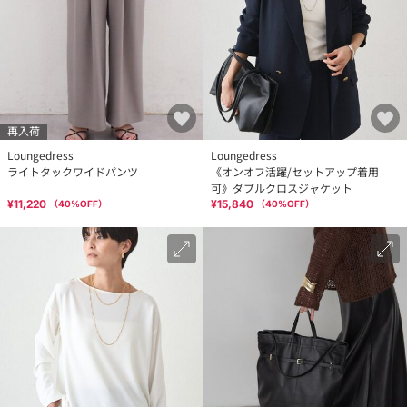
再入荷
Loungedress
Loungedress
ライトタックワイドパンツ
《オンオフ活躍/セットアップ着用
可》ダブルクロスジャケット
¥11,220
¥15,840
（
40
%OFF）
（
40
%OFF）