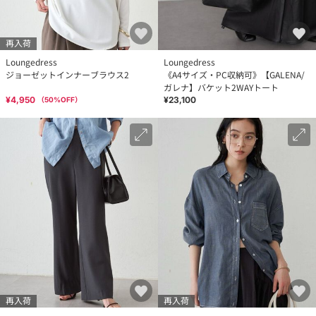
再入荷
Loungedress
Loungedress
ジョーゼットインナーブラウス2
《A4サイズ・PC収納可》【GALENA/
ガレナ】バケット2WAYトート
¥4,950
¥23,100
（
50
%OFF）
再入荷
再入荷