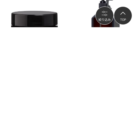
絞り込み
TOP
davines
davines
スキンレギメン リッチクリーム LX
ナチュラルテック シャンプー ＜Ｒ
Ｐ＞ プロ
¥15,620
¥10,560