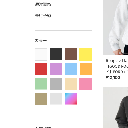
通常販売
先行予約
カラー
Rouge vif la
【GOOD R
ド】FORD /
¥12,100