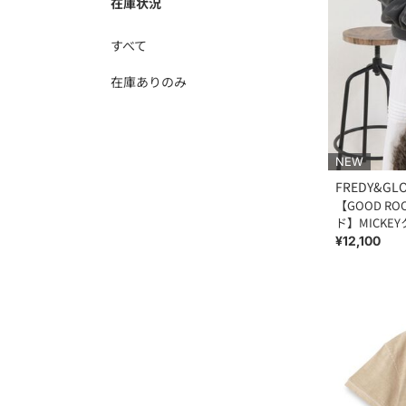
在庫状況
すべて
在庫ありのみ
NEW
FREDY&GL
【GOOD R
ド】MICK
¥12,100