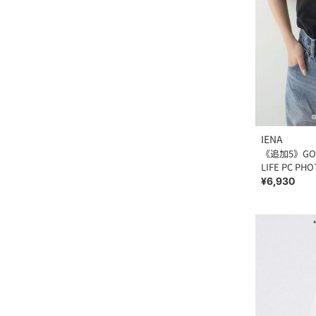
IENA
《追加5》GOO
LIFE PC PHO
¥6,930