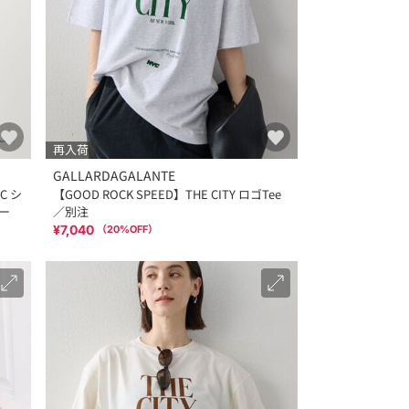
再入荷
GALLARDAGALANTE
C シ
【GOOD ROCK SPEED】THE CITY ロゴTee
ー
／別注
¥7,040
（
20
%OFF）