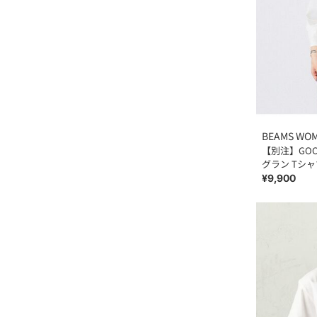
BEAMS WO
【別注】GOOD
グラン Tシャ
¥9,900