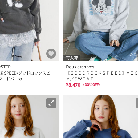
再入荷
OSTER
Doux archives
OCK SPEED/グッドロックスピー
【ＧＯＯＤＲＯＣＫＳＰＥＥＤ】ＭＩＣ
Yフードパーカー
Ｙ／ＳＷＥＡＴ
¥8,470
（
30
%OFF）