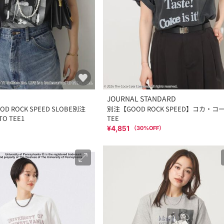
JOURNAL STANDARD
D ROCK SPEED SLOBE別注
別注【GOOD ROCK SPEED】コカ・コ
TO TEE1
TEE
¥4,851
（
30
%OFF）