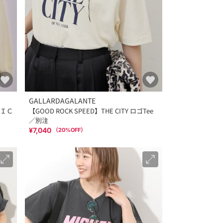
GALLARDAGALANTE
ＩＣ
【GOOD ROCK SPEED】THE CITY ロゴTee
／別注
¥7,040
（
20
%OFF）