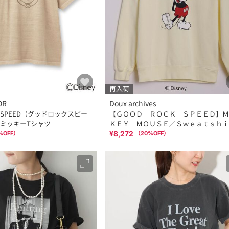
再入荷
OR
Doux archives
CK SPEED（グッドロックスピー
【ＧＯＯＤ ＲＯＣＫ ＳＰＥＥＤ】Ｍ
ミッキーTシャツ
ＫＥＹ ＭＯＵＳＥ／Ｓｗｅａｔｓｈｉ
¥8,272
%OFF）
（
20
%OFF）