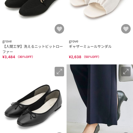
grove
grove
【人間工学】洗えるニットビットロー
ギャザーミュールサンダル
ファー
¥3,484
¥2,638
（
30
%OFF）
（
50
%OFF）