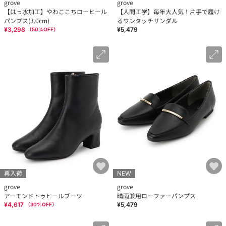
grove
grove
【はっ水加工】やわここちローヒール
【人間工学】毎年大人気！片手で履け
パンプス(3.0cm)
るワンタッチサンダル
¥3,298
¥5,479
（
50
%OFF）
再入荷
NEW
grove
grove
アーモンドトゥヒールブーツ
晴雨兼用ローファーパンプス
¥4,617
¥5,479
（
30
%OFF）