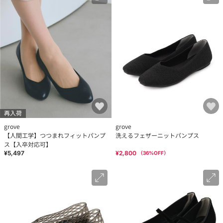
再入荷
grove
grove
【人間工学】つつまれフィットパンプ
洗えるフェザーニットパンプス
ス【入卒対応可】
¥5,497
¥2,800
（
36
%OFF）