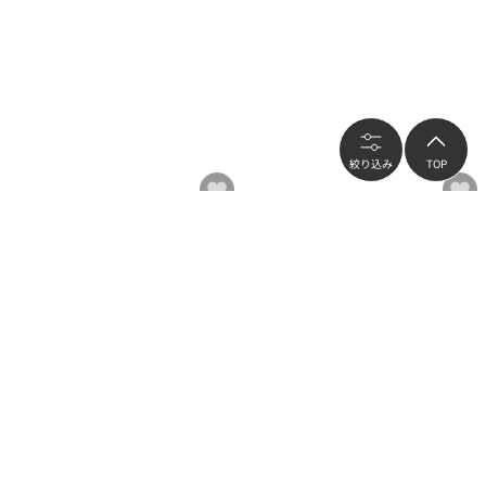
絞り込み
TOP
grove
grove
メタルダブルラインワンタッチサンダ
【人間工学/らくちん】ラメニットス
ル
ニーカー
¥4,979
¥4,979