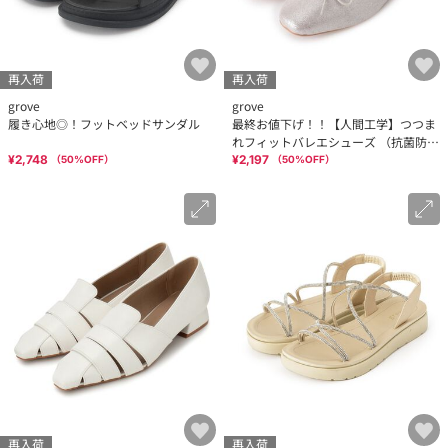
再入荷
再入荷
grove
grove
履き心地◎！フットベッドサンダル
最終お値下げ！！【人間工学】つつま
れフィットバレエシューズ （抗菌防臭
加工裏地使用）
¥2,748
¥2,197
（
50
%OFF）
（
50
%OFF）
再入荷
再入荷