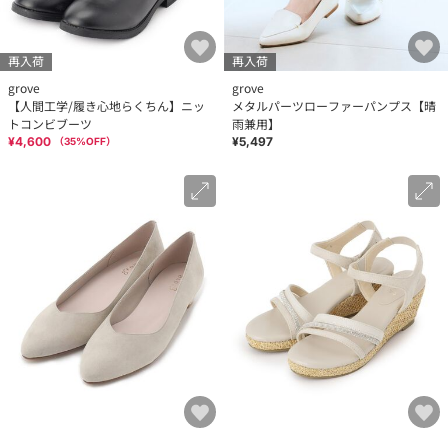
再入荷
再入荷
grove
grove
【人間工学/履き心地らくちん】ニッ
メタルパーツローファーパンプス【晴
トコンビブーツ
雨兼用】
¥4,600
¥5,497
（
35
%OFF）