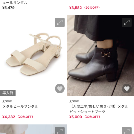
ュールサンダル
¥5,479
¥3,582
（
20
%OFF）
再入荷
grove
grove
メタルヒールサンダル
【人間工学/優しい履き心地】メタル
ビットショートブーツ
¥4,382
¥5,000
（
20
%OFF）
（
30
%OFF）