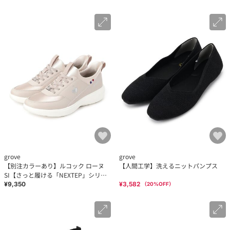
grove
grove
【別注カラーあり】ルコック ローヌ
【人間工学】洗えるニットパンプス
SI【さっと履ける「NEXTEP」シリー
ズ】別注カラー
¥9,350
¥3,582
（
20
%OFF）