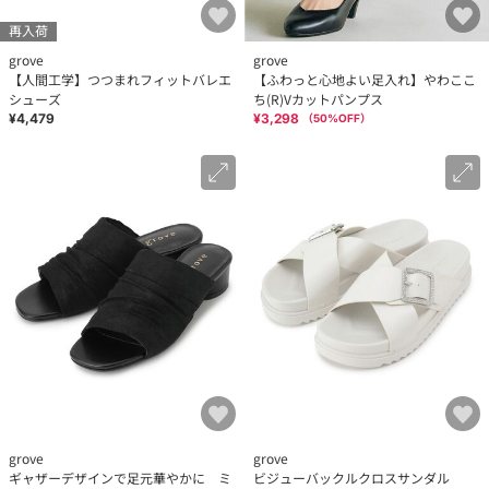
再入荷
grove
grove
【人間工学】つつまれフィットバレエ
【ふわっと心地よい足入れ】やわここ
シューズ
ち(R)Vカットパンプス
¥4,479
¥3,298
（
50
%OFF）
grove
grove
ギャザーデザインで足元華やかに ミ
ビジューバックルクロスサンダル