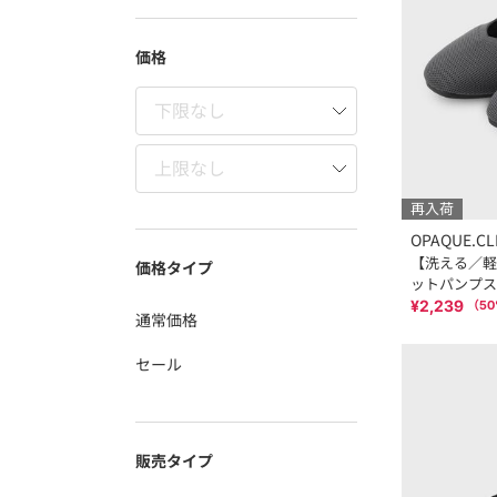
価格
再入荷
OPAQUE.CL
【洗える／軽
価格タイプ
ットパンプス
¥2,239
（
50
通常価格
セール
販売タイプ