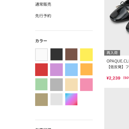
通常販売
先行予約
カラー
再入荷
OPAQUE.CL
【低反発】フ
¥2,239
（
50