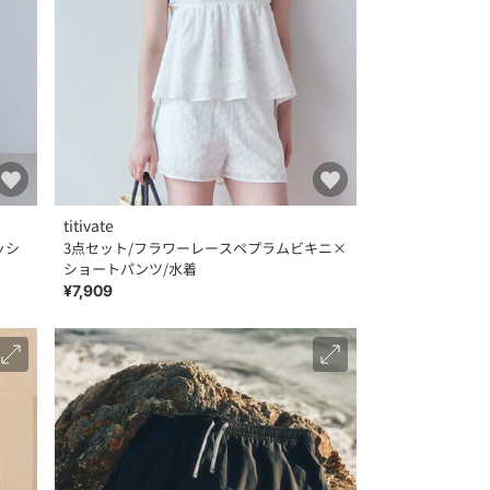
titivate
ッシ
3点セット/フラワーレースペプラムビキニ×
ショートパンツ/水着
¥7,909