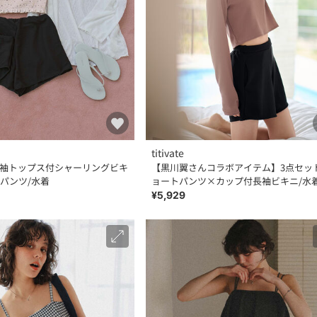
titivate
長袖トップス付シャーリングビキ
【黒川翼さんコラボアイテム】3点セッ
パンツ/水着
ョートパンツ×カップ付長袖ビキニ/水
¥5,929