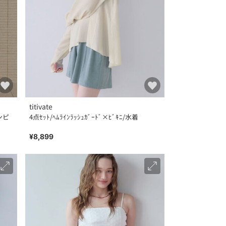
titivate
ンピ
4点ｾｯﾄ/ﾍﾑﾗｲﾝﾗｯｼｭｶﾞｰﾄﾞ×ﾋﾞｷﾆ/水着
¥8,899