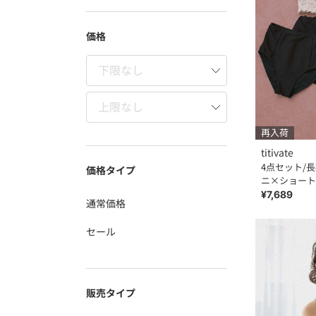
価格
再入荷
titivate
4点セット/
価格タイプ
ニ×ショート
¥7,689
通常価格
セール
販売タイプ