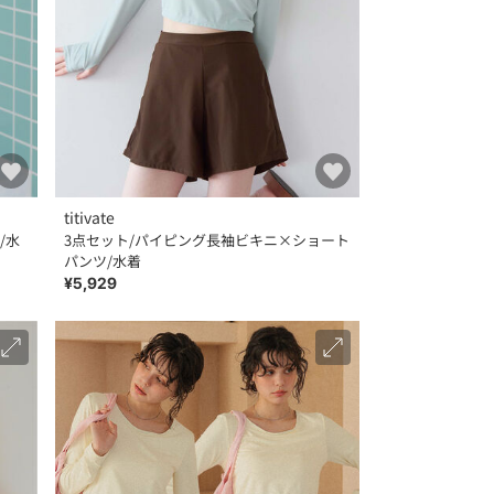
titivate
/水
3点セット/パイピング長袖ビキニ×ショート
パンツ/水着
¥5,929