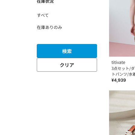
在庫状況
すべて
在庫ありのみ
検索
titivate
クリア
3点セット/
トパンツ/水
¥4,939