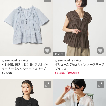
再入荷
green label relaxing
green label relaxing
＜EMMEL REFINES＞EM フリルギャ
ボリューム 2WAY リボン ノースリーブ
ザー キーネック ショートスリーブ ブ
ブラウス
ラウス
¥9,900
¥4,455
（
50
%OFF）