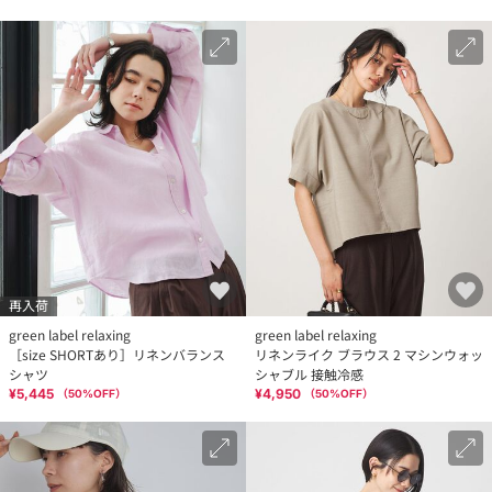
再入荷
green label relaxing
green label relaxing
［size SHORTあり］リネンバランス
リネンライク ブラウス 2 マシンウォッ
シャツ
シャブル 接触冷感
¥5,445
¥4,950
（
50
%OFF）
（
50
%OFF）