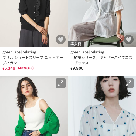
再入荷
green label relaxing
green label relaxing
フリル ショートスリーブ ニット カー
【結論シリーズ】ギャザーハイウエス
ディガン
トブラウス
¥5,346
¥9,900
（
40
%OFF）