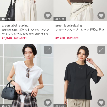
再入荷
再入荷
green label relaxing
green label relaxing
Breeze Cool ポケット シャツ マシン
ショートスリーブ Tシャツ 汗染み防止
ウォッシャブル 吸水速乾 通気性 UVカ
ット
¥5,346
¥2,750
（
40
%OFF）
（
50
%OFF）
再入荷
再入荷