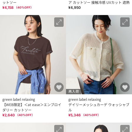
ットソー
ア カットソー 接触冷感 UVカット 遮熱
¥4,158
¥4,950
（
40
%OFF）
再入荷
green label relaxing
green label relaxing
【WEB限定】＜at ease＞エンブロイ
デイリーメッシュカーデ ウォッシャブ
ダリー カットソー
ル
¥2,640
¥5,346
（
40
%OFF）
（
40
%OFF）