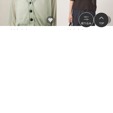
絞り込み
TOP
green label relaxing
green label relaxing
＜EMMEL REFINES＞EM HW ラメシア
メッシュ クルーネック リボン ショー
ー カーディガン
トスリーブ ニット
¥4,950
¥3,960
（
50
%OFF）
（
50
%OFF）