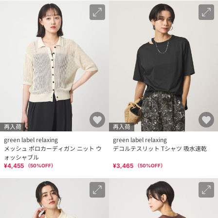
再入荷
再入荷
green label relaxing
green label relaxing
メッシュ ポロカーディガン ニット ウ
デコルテスリット Tシャツ 吸水速乾
ォッシャブル
¥4,455
¥3,465
（
50
%OFF）
（
50
%OFF）