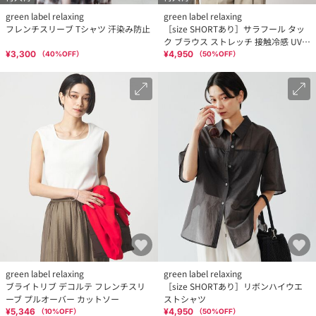
green label relaxing
green label relaxing
フレンチスリーブ Tシャツ 汗染み防止
［size SHORTあり］サラフール タッ
ク ブラウス ストレッチ 接触冷感 UVカ
ット
¥3,300
¥4,950
（
40
%OFF）
（
50
%OFF）
green label relaxing
green label relaxing
ブライトリブ デコルテ フレンチスリ
［size SHORTあり］リボンハイウエ
ーブ プルオーバー カットソー
ストシャツ
¥5,346
¥4,950
（
10
%OFF）
（
50
%OFF）