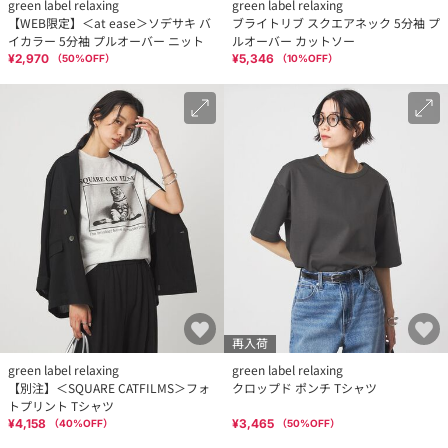
green label relaxing
green label relaxing
【WEB限定】＜at ease＞ソデサキ バ
ブライトリブ スクエアネック 5分袖 プ
イカラー 5分袖 プルオーバー ニット
ルオーバー カットソー
¥2,970
¥5,346
（
50
%OFF）
（
10
%OFF）
再入荷
green label relaxing
green label relaxing
【別注】＜SQUARE CATFILMS＞フォ
クロップド ポンチ Tシャツ
トプリント Tシャツ
¥4,158
¥3,465
（
40
%OFF）
（
50
%OFF）