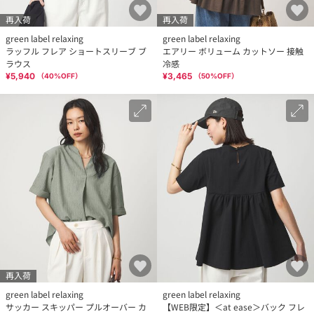
再入荷
再入荷
green label relaxing
green label relaxing
ラッフル フレア ショートスリーブ ブ
エアリー ボリューム カットソー 接触
ラウス
冷感
¥5,940
¥3,465
（
40
%OFF）
（
50
%OFF）
再入荷
green label relaxing
green label relaxing
サッカー スキッパー プルオーバー カ
【WEB限定】＜at ease＞バック フレ