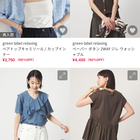
再入荷
green label relaxing
green label relaxing
ベアトップキャミソール / カップイン
ペーパー ボタン 2WAY ジレ ウォッシ
ナー
ャブル
¥2,750
¥4,455
（
50
%OFF）
（
50
%OFF）