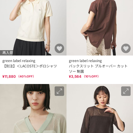
再入荷
green label relaxing
green label relaxing
【別注】＜LACOSTE＞ポロシャツ
バックスリット プルオーバー カット
ソー 制菌
¥11,880
¥3,564
（
40
%OFF）
（
10
%OFF）