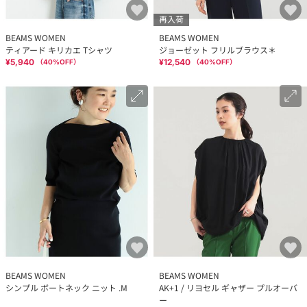
再入荷
BEAMS WOMEN
BEAMS WOMEN
ティアード キリカエ Tシャツ
ジョーゼット フリルブラウス＊
¥5,940
¥12,540
（
40
%OFF）
（
40
%OFF）
BEAMS WOMEN
BEAMS WOMEN
シンプル ボートネック ニット .M
AK+1 / リヨセル ギャザー プルオーバ
ー