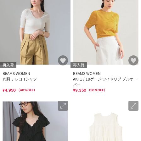
再入荷
再入荷
BEAMS WOMEN
BEAMS WOMEN
丸胴 テレコ Tシャツ
AK+1 / 18ゲージ ワイドリブ プルオー
バー
¥4,950
¥9,350
（
40
%OFF）
（
50
%OFF）