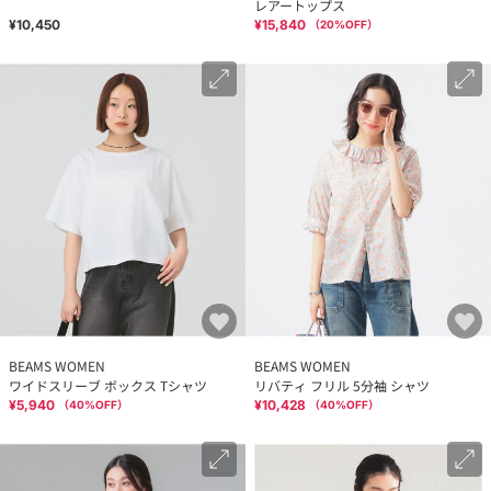
レアートップス
¥10,450
¥15,840
（
20
%OFF）
BEAMS WOMEN
BEAMS WOMEN
ワイドスリーブ ボックス Tシャツ
リバティ フリル 5分袖 シャツ
¥5,940
¥10,428
（
40
%OFF）
（
40
%OFF）