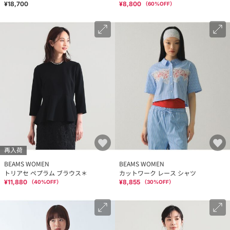
¥18,700
¥8,800
（
60
%OFF）
再入荷
BEAMS WOMEN
BEAMS WOMEN
トリアセ ペプラム ブラウス＊
カットワーク レース シャツ
¥11,880
¥8,855
（
40
%OFF）
（
30
%OFF）