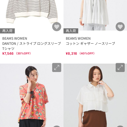
再入荷
再入荷
BEAMS WOMEN
BEAMS WOMEN
DANTON / ストライプ ロングスリーブ
コットン ギャザー ノースリーブ
Tシャツ
¥7,546
¥8,316
（
30
%OFF）
（
40
%OFF）