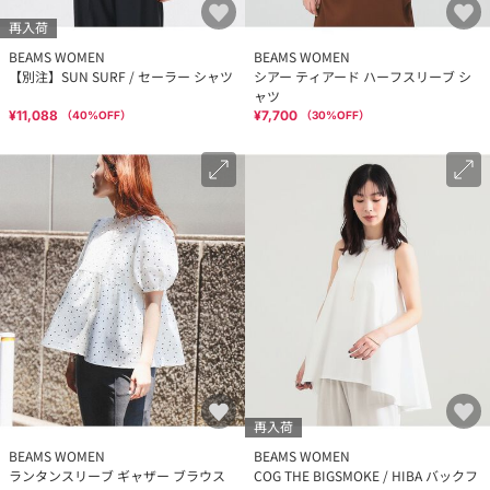
再入荷
BEAMS WOMEN
BEAMS WOMEN
【別注】SUN SURF / セーラー シャツ
シアー ティアード ハーフスリーブ シ
ャツ
¥11,088
¥7,700
（
40
%OFF）
（
30
%OFF）
再入荷
BEAMS WOMEN
BEAMS WOMEN
ランタンスリーブ ギャザー ブラウス
COG THE BIGSMOKE / HIBA バックフ