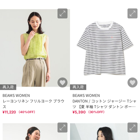
再入荷
再入荷
BEAMS WOMEN
BEAMS WOMEN
レーヨンリネン フリルヨーク ブラウ
DANTON / コットン ジャージー Tシャ
ス
ツ 【夏 半袖 Tシャツ ダントン ボーダ
ー 夏先取り】
¥11,220
¥5,390
（
40
%OFF）
（
30
%OFF）