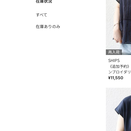
在庫状況
すべて
在庫ありのみ
再入荷
SHIPS
《追加予約》S
ンブロイダリ
ーブ シャツ
¥11,550