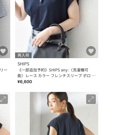
再入荷
SHIPS
スリー
《一部追加予約》SHIPS any:〈洗濯機可
能〉レース カラー フレンチスリーブ ポロ プ
ルオーバー
¥6,600