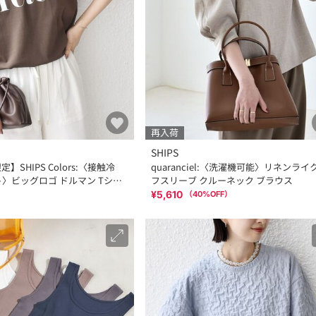
再入荷
SHIPS
】SHIPS Colors:〈接触冷
quaranciel:〈洗濯機可能〉リネンライ
ト〉ビッグロゴ ドルマン Tシャ
フスリーブ クルーネック ブラウス
¥5,610
（
40
%OFF）