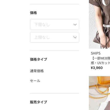
価格
SHIPS
【一部WEB限定
価格タイプ
感・UVカッ
ツ◇
¥3,960
通常価格
セール
販売タイプ