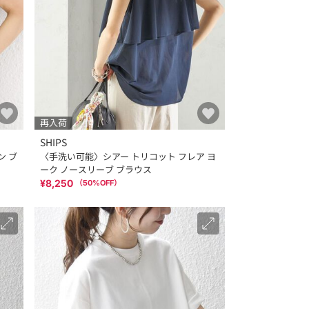
再入荷
SHIPS
ン ブ
〈手洗い可能〉シアー トリコット フレア ヨ
ーク ノースリーブ ブラウス
¥8,250
（
50
%OFF）