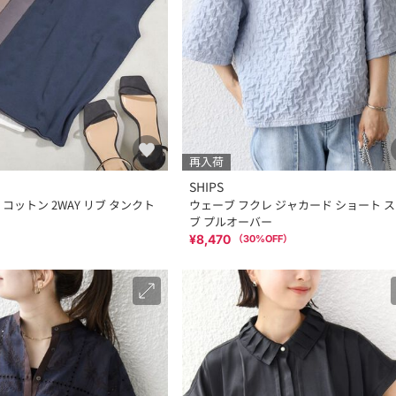
再入荷
SHIPS
コットン 2WAY リブ タンクト
ウェーブ フクレ ジャカード ショート 
ブ プルオーバー
¥8,470
（
30
%OFF）