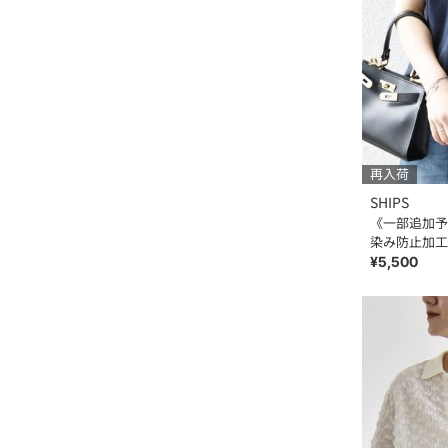
再入荷
SHIPS
《一部追加予約
染み防止加工
チスリーブ T
¥5,500