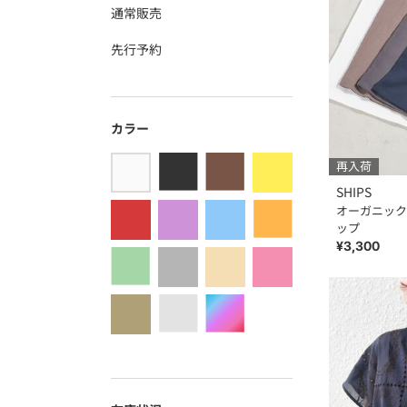
通常販売
先行予約
カラー
再入荷
SHIPS
オーガニック 
ップ
¥3,300