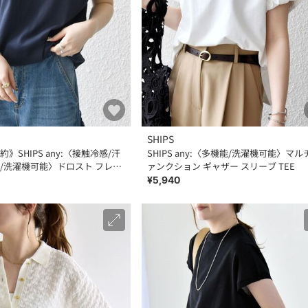
SHIPS
》SHIPS any:〈接触冷感/汗
SHIPS any:〈多機能/洗濯機可能〉マル
/洗濯機可能〉ドロスト フレン
ァンクション ギャザー スリーブ TEE
EE
¥5,940