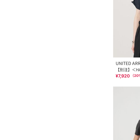
UNITED AR
【別注】＜HA
¥7,920
（
20