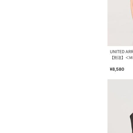
UNITED AR
【別注】＜MIX
¥8,580