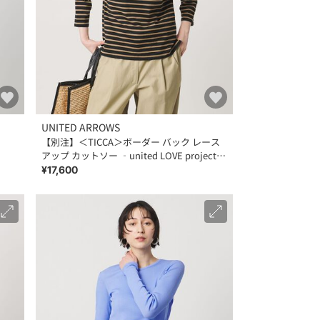
UNITED ARROWS
【別注】＜TICCA＞ボーダー バック レース
アップ カットソー ‐united LOVE project
2026
¥17,600