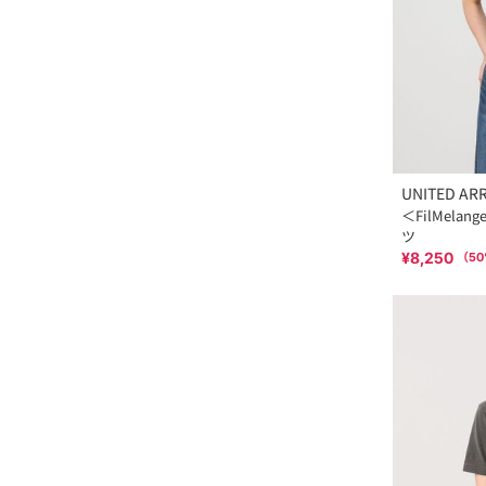
UNITED AR
＜FilMelan
ツ
¥8,250
（
50