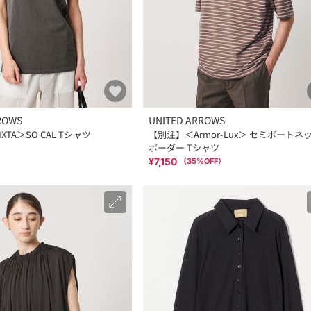
ROWS
UNITED ARROWS
TA＞SO CAL Tシャツ
【別注】＜Armor-Lux＞ セミボートネ
ボーダー Tシャツ
¥7,150
（
35
%OFF）