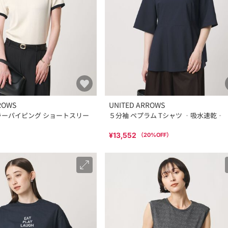
ROWS
UNITED ARROWS
ラーパイピング ショートスリー
５分袖 ペプラム Tシャツ ‐吸水速乾‐
¥13,552
（
20
%OFF）