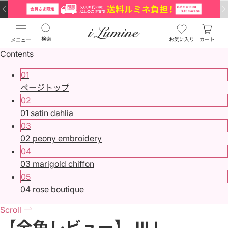
検索
お気に入り
カート
メニュー
Contents
01
ページトップ
02
01 satin dahlia
03
02 peony embroidery
04
03 marigold chiffon
05
04 rose boutique
Scroll
【全色レビュー】JILL