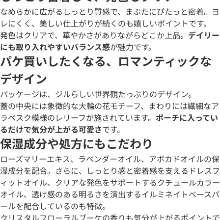
なめらかに広がるしっとり質感で、まぶたにぴたっと密着。ヨ
レにくく、美しい仕上がりが続くのも嬉しいポイントです。
発色はクリアで、華やかさがありながらどこか上品。
デイリー
にも取り入れやすいバランス感
が魅力です。
パケ買いしたくなる、ロマンティックな
デザイン
パッケージは、ジルらしい世界観たっぷりのデザイン。
蓋の中央には象徴的な大輪の花モチーフ、まわりには繊細なア
ラベスク模様のレリーフが施されています。
ポーチに入ってい
るだけで気分が上がる可愛さ
です。
保湿成分や処方にもこだわり
ローズマリーエキス、ラベンダーオイル、アボカドオイルの保
湿成分を配合。さらに、しっとり感と密着感を支えるドレスフ
ィットオイル、クリアな発色をサポートするクチュールカラー
オイル、透け感のある明るさを演出するイルミネイトベースパ
ールを配合しているのも特徴。
クリスタルフローラルブーケの香りも気分が上がるポイントで