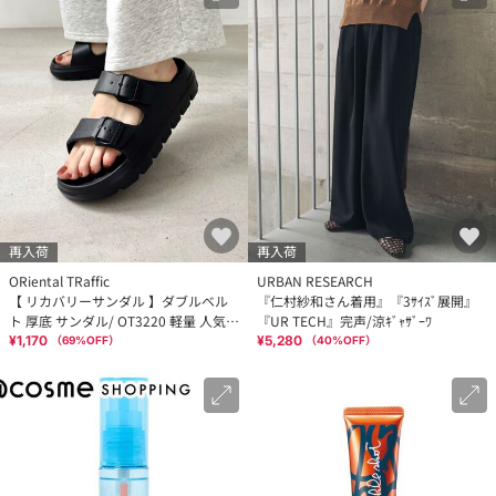
再入荷
再入荷
ORiental TRaffic
URBAN RESEARCH
【 リカバリーサンダル 】ダブルベル
『仁村紗和さん着用』『3ｻｲｽﾞ展開』
ト 厚底 サンダル/ OT3220 軽量 人気
『UR TECH』完声/涼ｷﾞｬｻﾞｰﾜ
再入荷
¥1,170
¥5,280
（
69
%OFF）
（
40
%OFF）