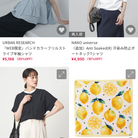
再入荷
URBAN RESEARCH
NANO universe
『WEB限定』バンドカラーフリルスト
〈追加〉Anti Soaked(R) 汗染み防止ボ
ライプ半袖シャツ
ートネックTシャツ
¥5,198
¥4,950
（
25
%OFF）
（
10
%OFF）