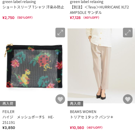
green label relaxing
green label relaxing
ショートスリーブ Tシャツ 汗染み防止
【別注】＜Teva＞HURRICANE XLT2
AMPSOLE サンダル
¥2,750
¥7,128
（
50
%OFF）
（
40
%OFF）
再入荷
再入荷
FEILER
BEAMS WOMEN
ハイジ メッシュポーチS HE-
トリアセ 1タック パンツ＊
251191
¥3,850
¥10,560
（
40
%OFF）