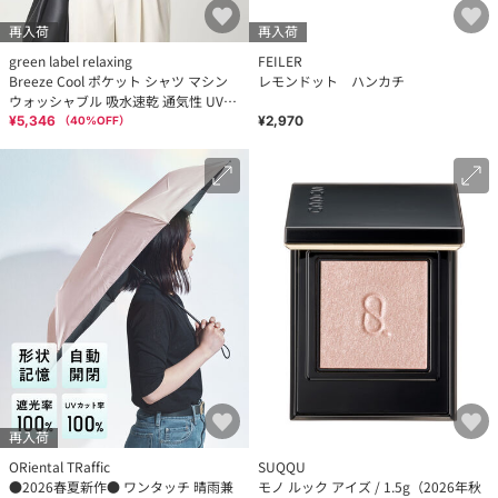
再入荷
再入荷
green label relaxing
FEILER
Breeze Cool ポケット シャツ マシン
レモンドット ハンカチ
ウォッシャブル 吸水速乾 通気性 UVカ
ット
¥5,346
¥2,970
（
40
%OFF）
再入荷
ORiental TRaffic
SUQQU
●2026春夏新作● ワンタッチ 晴雨兼
モノ ルック アイズ / 1.5g（2026年秋