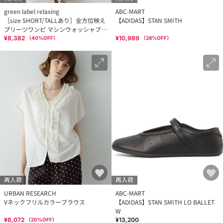
green label relaxing
ABC-MART
［size SHORT/TALLあり］全方位映え
【ADIDAS】STAN SMITH
プリーツワンピ マシンウォッシャブル
吸水速乾
¥8,382
¥10,989
（
40
%OFF）
（
28
%OFF）
再入荷
再入荷
URBAN RESEARCH
ABC-MART
Vネックフリルカラーブラウス
【ADIDAS】STAN SMITH LO BALLET
W
¥6,072
¥13,200
（
20
%OFF）