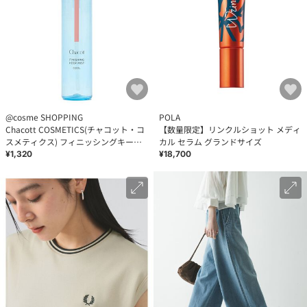
@cosme SHOPPING
POLA
Chacott COSMETICS(チャコット・コ
【数量限定】リンクルショット メディ
スメティクス) フィニッシングキープ
カル セラム グランドサイズ
ミスト クール 017 限定品 (50ml)
¥1,320
¥18,700