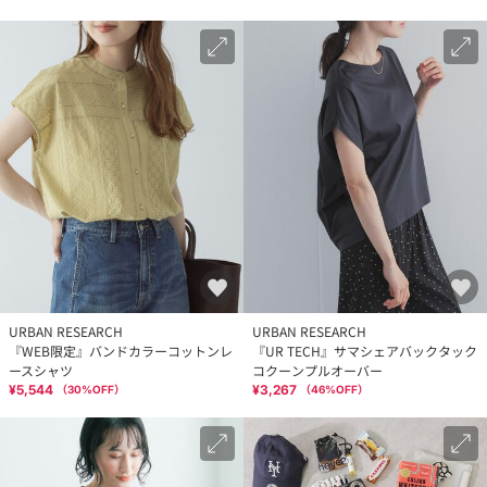
URBAN RESEARCH
URBAN RESEARCH
『WEB限定』バンドカラーコットンレ
『UR TECH』サマシェアバックタック
ースシャツ
コクーンプルオーバー
¥5,544
¥3,267
（
30
%OFF）
（
46
%OFF）