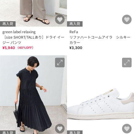
再入荷
再入荷
green label relaxing
ReFa
［size SHORT/TALLあり］ドライ イー
リファハートコームアイラ シルキー
ジー パンツ
カラー
¥5,940
¥3,300
（
40
%OFF）
再入荷
再入荷