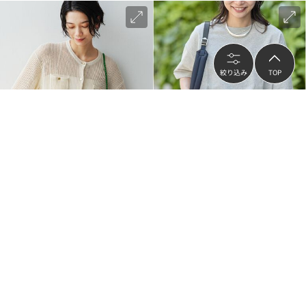
絞り込み
TOP
再入荷
green label relaxing
JOURNAL STANDARD
デイリーメッシュカーデ ウォッシャブ
《追加2》汗ジミ防止天竺ビッグT
ル
¥5,346
¥3,960
（
40
%OFF）
（
20
%OFF）