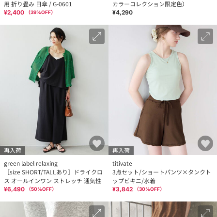
用 折り畳み 日傘 / G-0601
カラーコレクション限定色）
¥2,400
¥4,290
（
39
%OFF）
再入荷
再入荷
green label relaxing
titivate
［size SHORT/TALLあり］ドライクロ
3点セット/ショートパンツ×タンクト
ス オールインワン ストレッチ 通気性
ップビキニ/水着
¥6,490
¥3,842
（
50
%OFF）
（
30
%OFF）