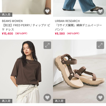
再入荷
BEAMS WOMEN
URBAN RESEARCH
【別注】FRED PERRY / ティップド ピ
『3サイズ展開』綿麻デニムイージー
ケ ドレス
パンツ
¥15,400
¥8,580
（
30
%OFF）
（
40
%OFF）
再入荷
再入荷