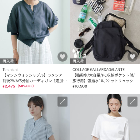
再入荷
再入荷
Te chichi
COLLAGE GALLARDAGALANTE
【マシンウォッシャブル】ラメシアー
【強撥水/大容量/PC収納ポケット付/
前後2WAY5分袖カーディガン《追加生
旅行用】強撥水10ポケットリュック
産》
¥2,475
¥16,500
（
50
%OFF）