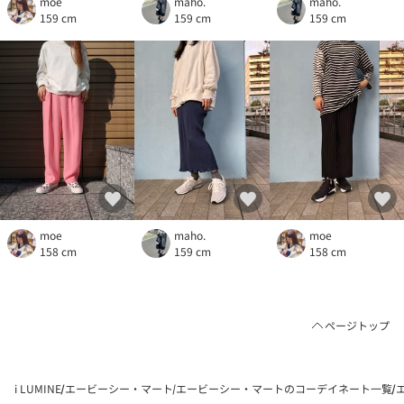
moe
maho.
maho.
159 cm
159 cm
159 cm
moe
maho.
moe
158 cm
159 cm
158 cm
ページトップ
i LUMINE
エービーシー・マート
エービーシー・マートのコーデイネート一覧
エ