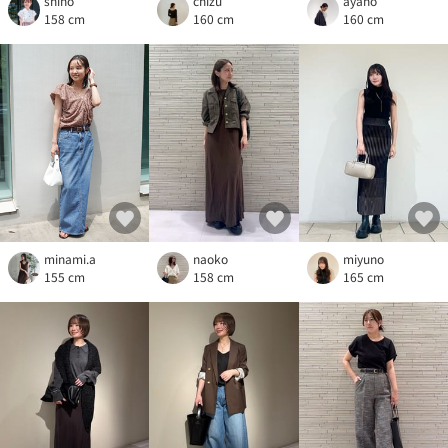
shino
chizu
ayano
158 cm
160 cm
160 cm
minami.a
naoko
miyuno
155 cm
158 cm
165 cm