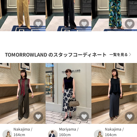
TOMORROWLAND
のスタッフコーディネート
一覧を見る
Nakajima /
Moriyama /
Nakajima /
164cm
160cm
164cm