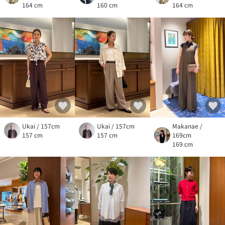
164 cm
160 cm
164 cm
Ukai / 157cm
Ukai / 157cm
Makanae /
157 cm
157 cm
169cm
169 cm