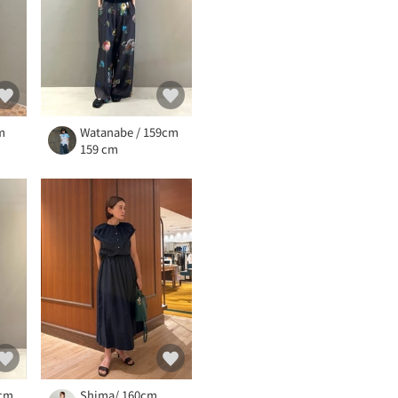
m
Watanabe / 159cm
159 cm
9cm
Shima/ 160cm