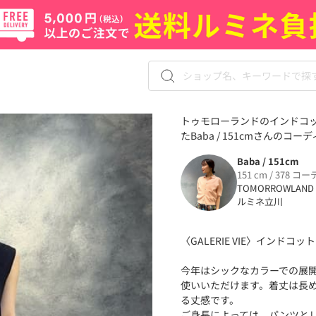
トゥモローランドのインドコッ
たBaba / 151cmさんのコー
Baba / 151cm
151 cm / 378 コー
TOMORROWLAND
ルミネ立川
〈GALERIE VIE〉インド
今年はシックなカラーでの展
使いいただけます。着丈は長
る丈感です。
ご身長によっては、パンツと