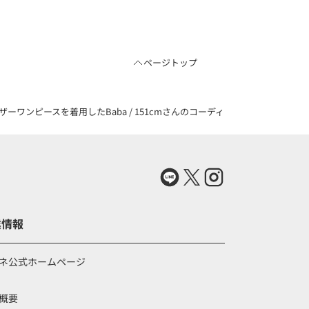
ページトップ
ンピースを着用したBaba / 151cmさんのコーディネート（79369518）
業情報
ネ公式ホームページ
概要