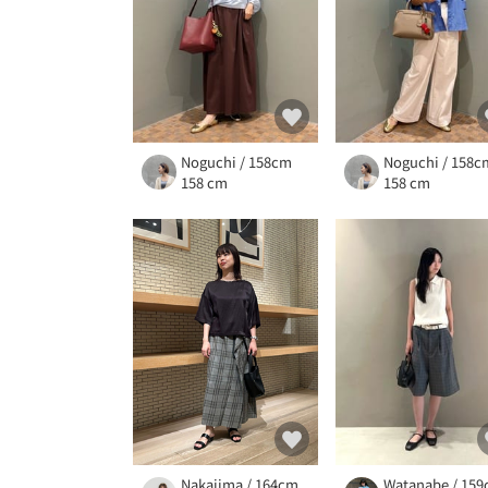
Noguchi / 158cm
Noguchi / 158c
158 cm
158 cm
Nakajima / 164cm
Watanabe / 15