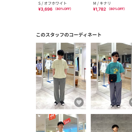
S / オフホワイト
M / キナリ
¥3,696
¥1,782
（
80
%OFF）
（
80
%OFF）
このスタッフのコーディネート