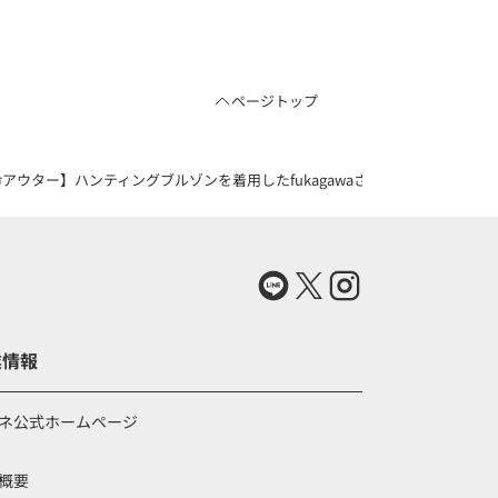
ページトップ
ター】ハンティングブルゾンを着用したfukagawaさんのコーディネート（82
業情報
ネ公式ホームページ
概要