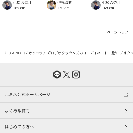
小松 沙奈江
伊藤瑠依
小松 沙奈江
169 cm
150 cm
169 cm
ページトップ
i LUMINE
ロデオクラウンズ
ロデオクラウンズのコーデイネート一覧
ロデオクラ
ルミネ公式ホームページ
よくある質問
はじめての方へ