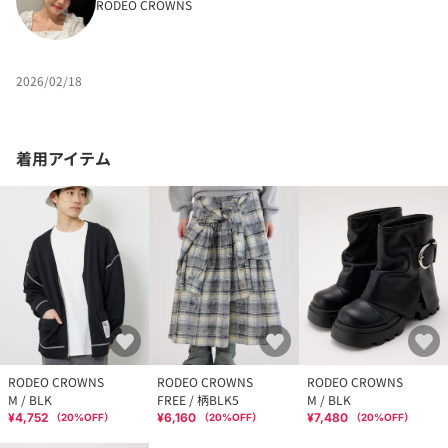
RODEO CROWNS
2026/02/18
着用アイテム
RODEO CROWNS
RODEO CROWNS
RODEO CROWNS
M / BLK
FREE / 柄BLK5
M / BLK
¥4,752
¥6,160
¥7,480
（
20
%OFF）
（
20
%OFF）
（
20
%OFF）