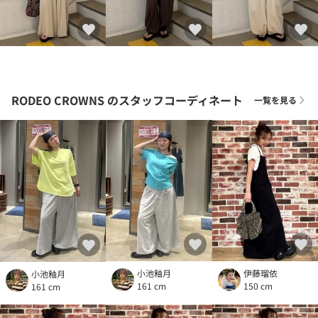
RODEO CROWNS
のスタッフコーディネート
一覧を見る
小池釉月
伊藤瑠依
小池釉月
161 cm
150 cm
161 cm