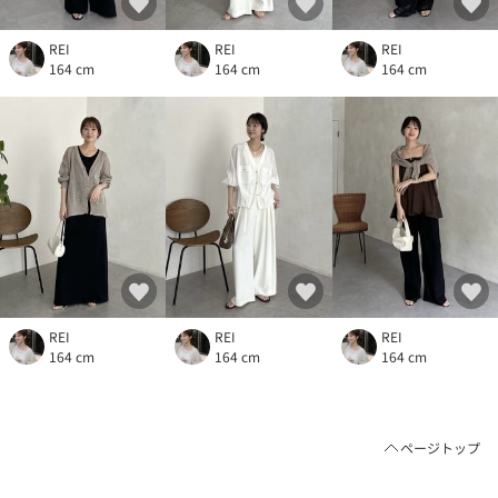
REI
REI
REI
164 cm
164 cm
164 cm
REI
REI
REI
164 cm
164 cm
164 cm
ページトップ