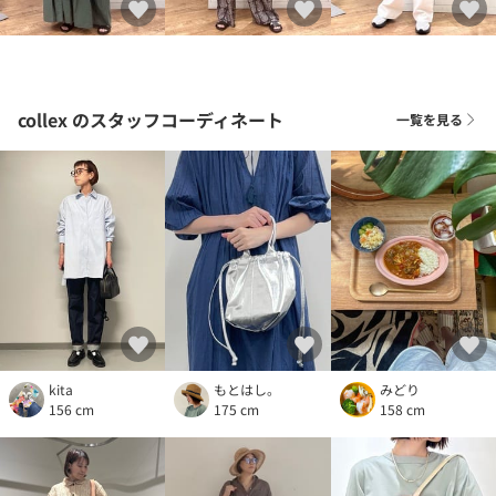
collex
のスタッフコーディネート
一覧を見る
kita
もとはし。
みどり
156 cm
175 cm
158 cm