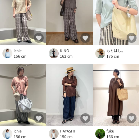
ichie
KINO
もとはし。
156 cm
162 cm
175 cm
ichie
HAYASHI
fuku
156 cm
150 cm
166 cm