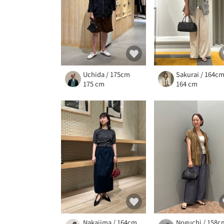
Uchida / 175cm
Sakurai / 164c
175 cm
164 cm
Nakajima / 164cm
Noguchi / 158c