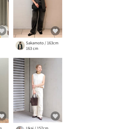
m
Sakamoto / 163cm
163 cm
m
Ukai / 157cm