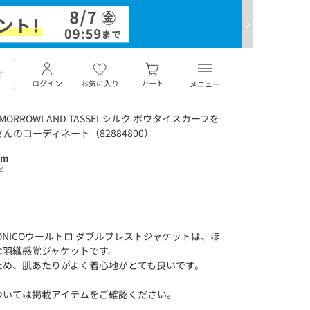
ログイン
お気に入り
カート
メニュー
OMORROWLAND TASSELシルク ボウタイスカーフを
cmさんのコーディネート（82884800）
cm
デ
CANONICOウールトロ ダブルブレストジャケットは、ほ
な羽織感覚ジャケットです。
ため、肌あたりがよく着心地がとても良いです。
ついては掲載アイテムをご確認ください。