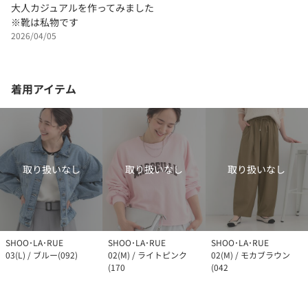
大人カジュアルを作ってみました
※靴は私物です
2026/04/05
着用アイテム
取り扱いなし
取り扱いなし
取り扱いなし
SHOO･LA･RUE
SHOO･LA･RUE
SHOO･LA･RUE
03(L) / ブルー(092)
02(M) / ライトピンク
02(M) / モカブラウン
(170
(042