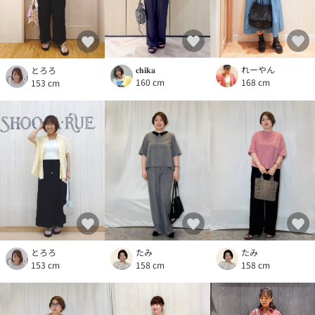
れーやん
𝐜𝐡𝐢𝐤𝐚
とろろ
168 cm
160 cm
153 cm
とろろ
たみ
たみ
153 cm
158 cm
158 cm