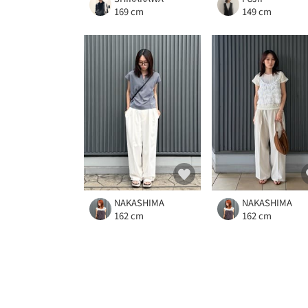
169 cm
149 cm
NAKASHIMA
NAKASHIMA
162 cm
162 cm