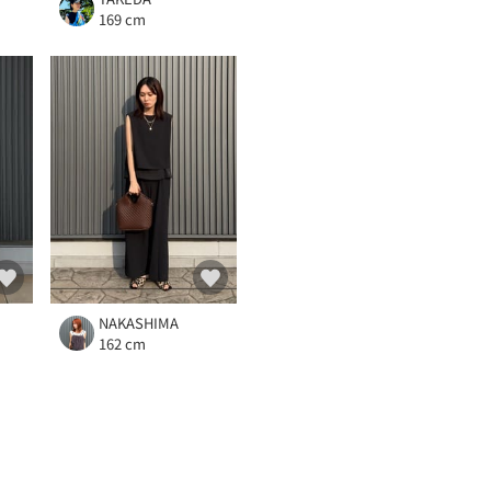
169 cm
NAKASHIMA
162 cm