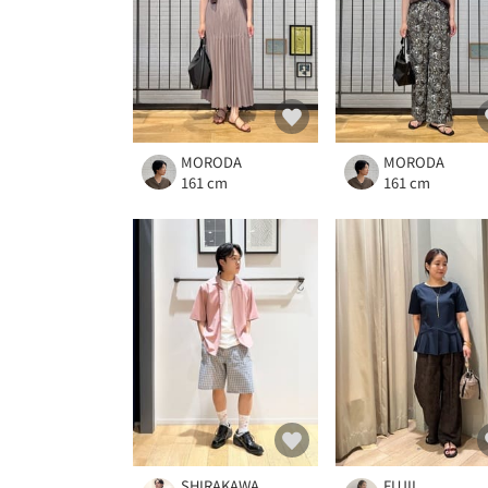
MORODA
MORODA
161 cm
161 cm
SHIRAKAWA
FUJII