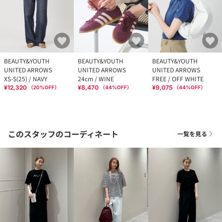
BEAUTY&YOUTH
BEAUTY&YOUTH
BEAUTY&YOUTH
UNITED ARROWS
UNITED ARROWS
UNITED ARROWS
XS-S(25) / NAVY
24cm / WINE
FREE / OFF WHITE
¥12,320
¥8,470
¥9,075
（
20
%OFF）
（
44
%OFF）
（
44
%OFF）
このスタッフのコーディネート
一覧を見る