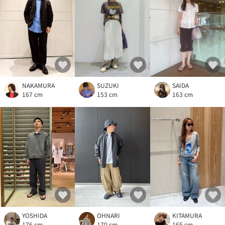
NAKAMURA
SAIDA
SUZUKI
167 cm
163 cm
153 cm
YOSHIDA
OHNARI
KITAMURA
176 cm
170 cm
165 cm