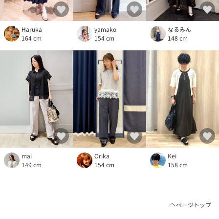
Haruka
yamako
なるみん
164 cm
154 cm
148 cm
mai
Orika
Kei
149 cm
154 cm
158 cm
ページトップ