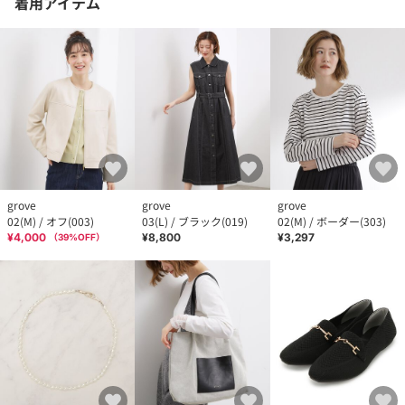
着用アイテム
grove
grove
grove
02(M) / オフ(003)
03(L) / ブラック(019)
02(M) / ボーダー(303)
¥4,000
¥8,800
¥3,297
（
39
%OFF）