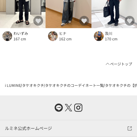
わいずみ
ヒナ
及川
167 cm
162 cm
170 cm
ページトップ
i LUMINE
タケオキクチ
タケオキクチのコーデイネート一覧
タケオキクチの【抗
ルミネ公式ホームページ