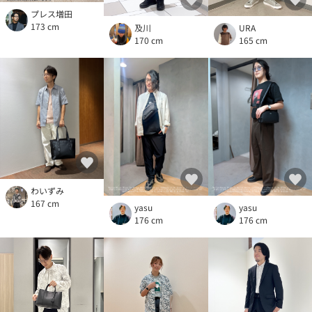
プレス増田
173 cm
及川
URA
170 cm
165 cm
わいずみ
167 cm
yasu
yasu
176 cm
176 cm