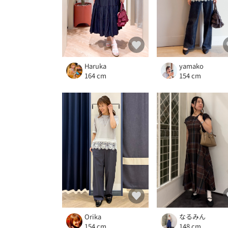
Haruka
yamako
164 cm
154 cm
Orika
なるみん
154 cm
148 cm