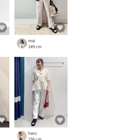
mai
149 cm
haru
156 cm