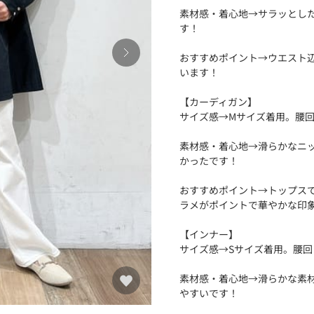
素材感・着心地→サラッとし
す！
おすすめポイント→ウエスト
います！
【カーディガン】
サイズ感→Mサイズ着用。腰
素材感・着心地→滑らかなニ
かったです！
おすすめポイント→トップス
ラメがポイントで華やかな印
【インナー】
サイズ感→Sサイズ着用。腰
素材感・着心地→滑らかな素
やすいです！