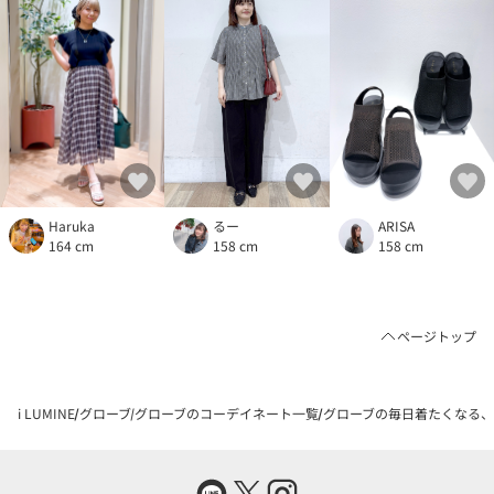
Haruka
ARISA
るー
164 cm
158 cm
158 cm
ページトップ
i LUMINE
グローブ
グローブのコーデイネート一覧
グローブの毎日着たくなる、