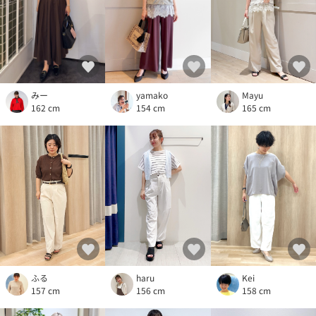
Mayu
みー
yamako
165 cm
162 cm
154 cm
ふる
haru
Kei
157 cm
156 cm
158 cm