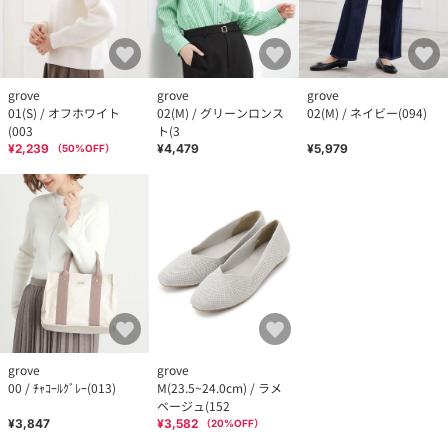
grove
grove
grove
01(S) / オフホワイト
02(M) / グリーンロンス
02(M) / ネイビー(094)
(003
ト(3
¥2,239
¥4,479
¥5,979
（
50
%OFF）
grove
grove
00 / ﾁｬｺｰﾙｸﾞﾚｰ(013)
M(23.5~24.0cm) / ラメ
ベージュ(152
¥3,847
¥3,582
（
20
%OFF）