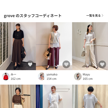
grove
のスタッフコーディネート
一覧を見る
Mayu
みー
yamako
165 cm
162 cm
154 cm