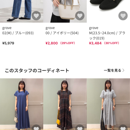
grove
grove
grove
02(M) / ブルー(093)
00 / アイボリー(504)
M(23.5~24.0cm) / ブラ
ック(019)
¥5,979
¥2,800
¥3,484
（
29
%OFF）
（
30
%OFF）
このスタッフのコーディネート
一覧を見る