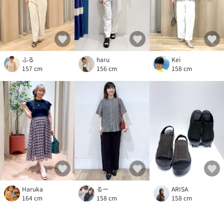
ふる
haru
Kei
157 cm
156 cm
158 cm
Haruka
ARISA
るー
164 cm
158 cm
158 cm