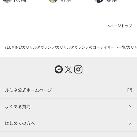
156 cm
157 cm
156 cm
ページトップ
i LUMINE
ガリャルダガランテ
ガリャルダガランテのコーデイネート一覧
ガリャ
ルミネ公式ホームページ
よくある質問
はじめての方へ